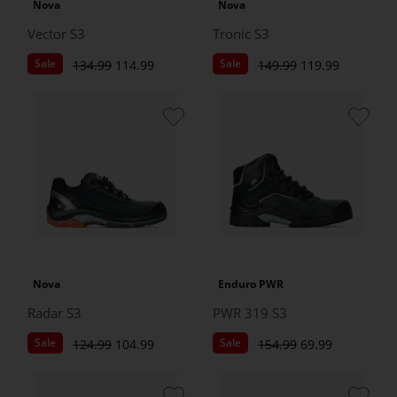
Nova
Nova
Vector S3
Tronic S3
Sale
Sale
134.99
114.99
149.99
119.99
Nova
Enduro PWR
Radar S3
PWR 319 S3
Sale
Sale
124.99
104.99
154.99
69.99