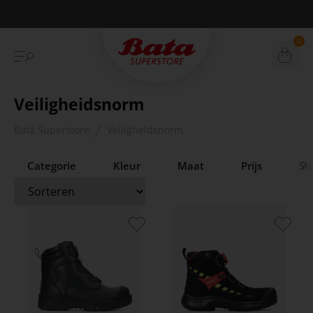
Betaal achteraf met Klarna
0
Veiligheidsnorm
Bata Superstore
Veiligheidsnorm
Categorie
Kleur
Maat
Prijs
Sl