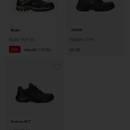
Bickz
FAYVR
Bickz 305 S3
Pebble S1PS
Sale
164.99
119.99
99.99
Enduro ACT