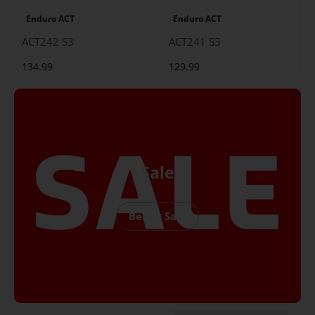
Enduro ACT
Enduro ACT
ACT242 S3
ACT241 S3
134.99
129.99
Sale
Bekijk Sale