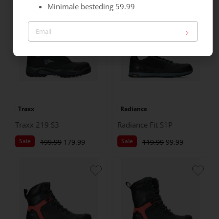
Minimale besteding 59.99
Traxx
Radiance
Traxx 219 S3
Radiance Fit S1P
Sale
Sale
199.99
179.99
119.99
99.99