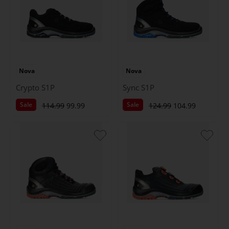
Nova
Nova
Crypto S1P
Sync S1P
Sale
Sale
114.99
99.99
124.99
104.99