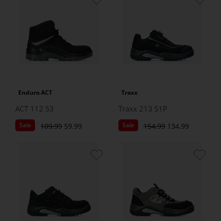
Enduro ACT
Traxx
ACT 112 S3
Traxx 213 S1P
Sale
Sale
109.99
59.99
154.99
134.99