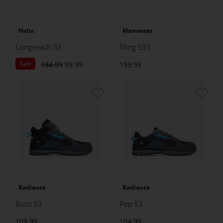
Helix
Mammoet
Longreach S3
Sling S3S
Sale
184.99
99.99
159.99
Radiance
Radiance
Buzz S3
Pep S3
109.99
104.99