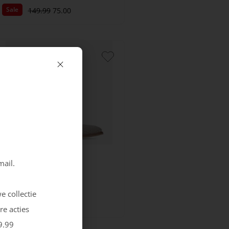
Sale
149.99
75.00
mail.
Berkelmans
Oran
e collectie
159.99
re acties
9.99