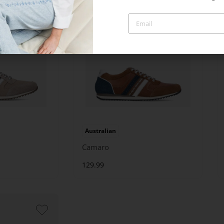
Australian
Camaro
129.99