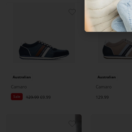
Australian
Australian
Camaro
Camaro
Sale
129.99
69.99
129.99