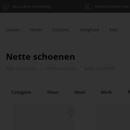
Duurzame verzending
Betaal achteraf met 
Dames
Heren
Outdoor
Veiligheid
Sale
Nette schoenen
Bata Superstore
Heren Schoenen
Nette schoenen
Categorie
Kleur
Maat
Merk
P