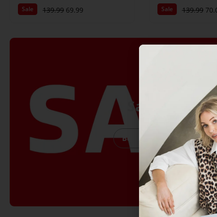
Sale
Sale
139.99
69.99
139.99
70.
Sale
Bekijk Sale