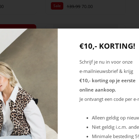
Sale
00
139.99
70.00
€10,- KORTING!
Schrijf je nu in voor onze
e-mailnieuwsbrief & krijg
€10,- korting op je eerste
online aankoop.
Je ontvangt een code per e-
Berkelmans
Posadas
Alleen geldig op nieuw
Sale
139.99
69.99
Niet geldig i.c.m. ande
Minimale besteding 5