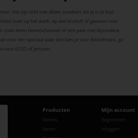
 Het zijn echt niet alleen sneakers die je in je kast
nheid zoals op het werk, op een bruiloft of gewoon voor
en zoals leren herenschoenen of een paar met bijzondere
ij gaan voor een speciaal paar dan kies je voor Berkelmans, ga
je voor ECCO of Jenszen.
Producten
Mijn account
Dames
Registreren
Heren
Inloggen