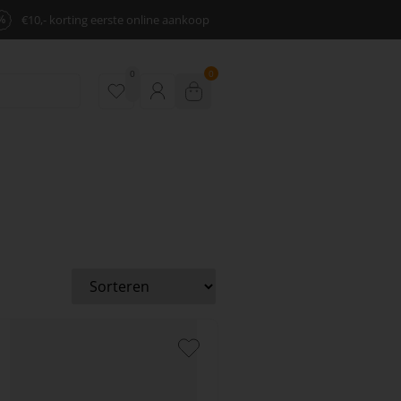
%
€10,- korting eerste online aankoop
0
0