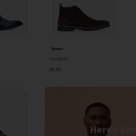
Rieker
Usedcalf
89.99
Heren Sc