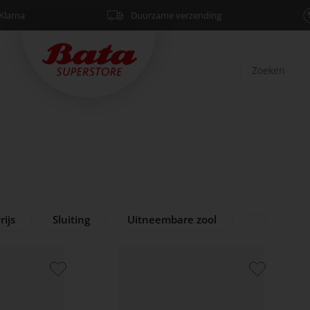
Klarna
Duurzame verzending
rijs
Sluiting
Uitneembare zool