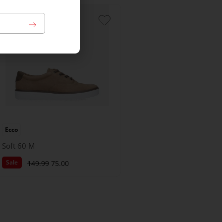
Ecco
Soft 60 M
Sale
149.99
75.00