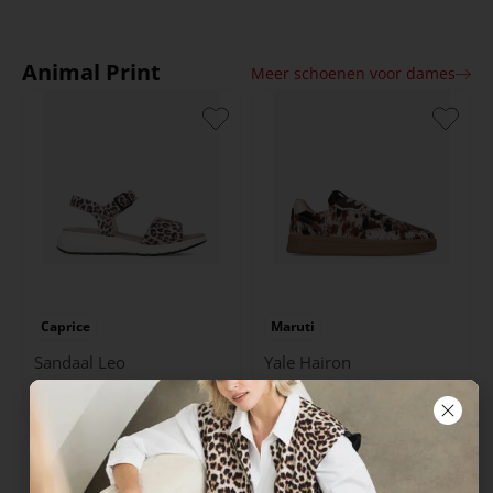
Animal Print
Meer schoenen voor dames
Caprice
Maruti
Sandaal Leo
Yale Hairon
79.99
129.99