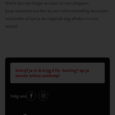
Wacht dus niet langer en start nu met shoppen!
Jouw schoenen worden bij een online bestelling duurzaam
verzonden of kun je de volgende dag afhalen in onze
winkel!
Schrijf je in & krijg €10,- korting* op je
eerste online aankoop!
Volg ons