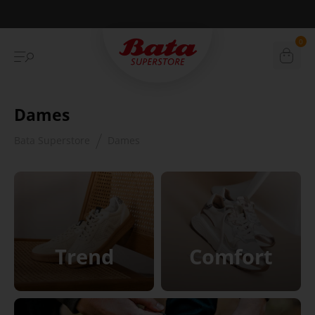
Betaal achteraf met Klarna
0
Dames
Bata Superstore
Dames
Trend
Comfort