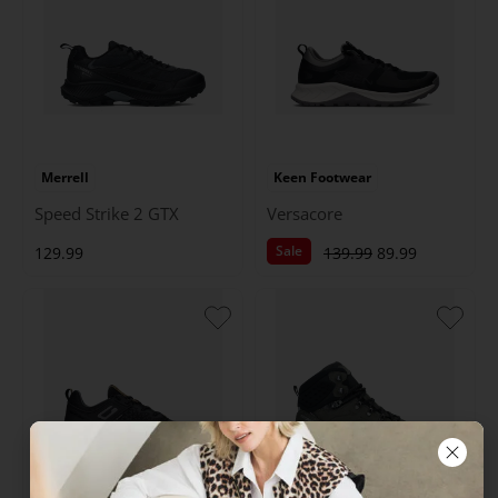
Merrell
Keen Footwear
Speed Strike 2 GTX
Versacore
Sale
129.99
139.99
89.99