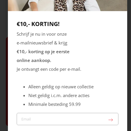
Grisport
Grisport
Explorer
Terrain Mid
€10,- KORTING!
154.99
169.99
Schrijf je nu in voor onze
e-mailnieuwsbrief & krijg
€10,- korting op je eerste
online aankoop.
Je ontvangt een code per e-mail.
Sale
Alleen geldig op nieuwe collectie
Bekijk Sale
Niet geldig i.c.m. andere acties
Minimale besteding 59.99