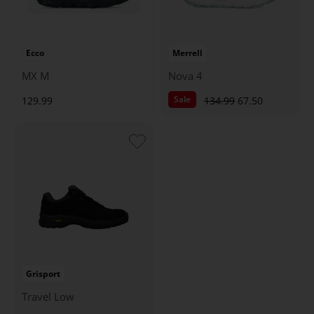
Ecco
Merrell
MX M
Nova 4
Sale
129.99
134.99
67.50
Grisport
Travel Low