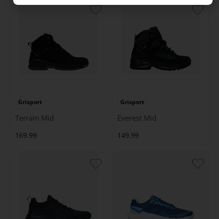
Grisport
Grisport
Terrain Mid
Everest Mid
169.99
149.99