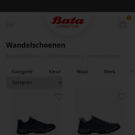
Betaal achteraf met Klarna
0
Wandelschoenen
Bata Superstore
Heren Schoenen
Wandelschoenen
Categorie
Kleur
Maat
Merk
Pr