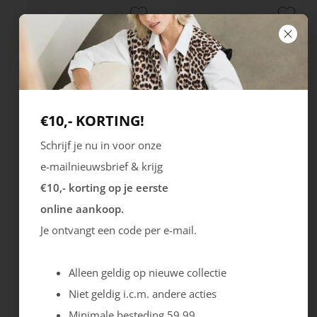
€10,- KORTING!
Schrijf je nu in voor onze
Australian
Australian
e-mailnieuwsbrief & krijg
Tiago
Camaro
€10,- korting op je eerste
Sale
Sale
139.99
69.99
129.99
69.99
online aankoop.
Je ontvangt een code per e-mail.
Alleen geldig op nieuwe collectie
Niet geldig i.c.m. andere acties
Minimale besteding 59.99