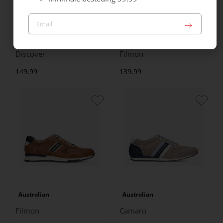
Australian
Australian
Discover
Filmon
149.99
139.99
Australian
Australian
Filmon
Camaro