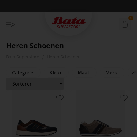
Betaal achteraf met Klarna
0
Heren Schoenen
Bata Superstore
Heren Schoenen
Categorie
Kleur
Maat
Merk
Pr