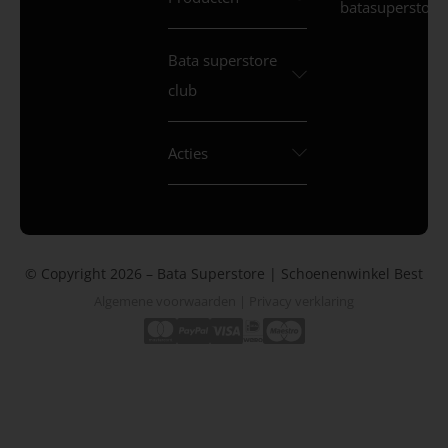
batasuperstore.
Bata superstore
club
Acties
© Copyright 2026 – Bata Superstore | Schoenenwinkel Best
Algemene voorwaarden
|
Privacy verklaring