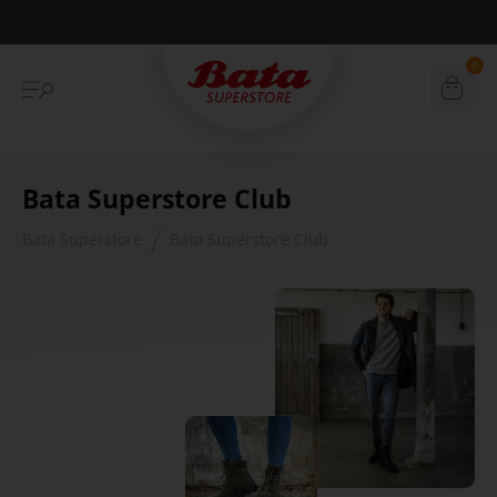
Betaal achteraf met Klarna
0
Bata Superstore Club
Bata Superstore
Bata Superstore Club