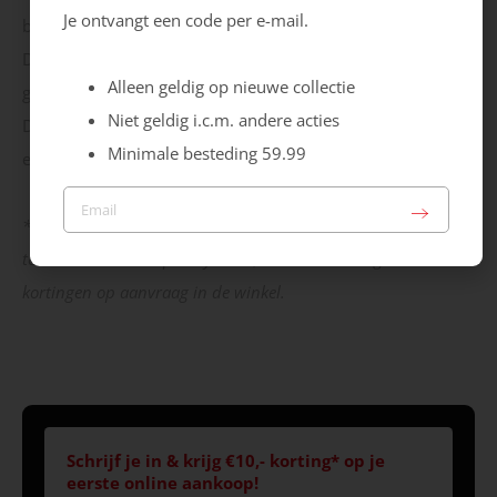
Je ontvangt een code per e-mail.
besteding van min. €59.95.
De code is niet geldig op reeds afgeprijsde artikelen en niet
Alleen geldig op nieuwe collectie
geldig op reeds gedane aankopen of i.c.m. andere acties.
Niet geldig i.c.m. andere acties
De code is alleen online geldig, niet in de winkel en
Minimale besteding 59.99
eenmalig te gebruiken.
*Omdat we al onze klanten de mogelijkheid bieden om deel
te nemen aan ons spaarsysteem, verstrekken we geen extra
kortingen op aanvraag in de winkel.
Schrijf je in & krijg €10,- korting* op je
eerste online aankoop!