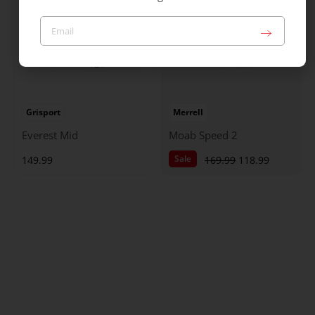
Grisport
Merrell
Everest Mid
Moab Speed 2
Sale
149.99
169.99
118.99