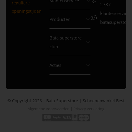
Klantenservice
reguliere
2787
openingstijden
klantenservice
Producten
batasuperstore.
Bata superstore
club
Acties
© Copyright 2026 – Bata Superstore | Schoenenwinkel Best
Algemene voorwaarden
|
Privacy verklaring