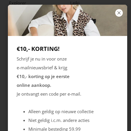
Explorer
Leiki
Sale
154.99
139.99
70.00
€10,- KORTING!
Schrijf je nu in voor onze
e-mailnieuwsbrief & krijg
€10,- korting op je eerste
online aankoop.
Grisport
Grisport
Je ontvangt een code per e-mail.
Terrain Mid
Bari Mid
169.99
154.99
Alleen geldig op nieuwe collectie
Niet geldig i.c.m. andere acties
Minimale besteding 59.99