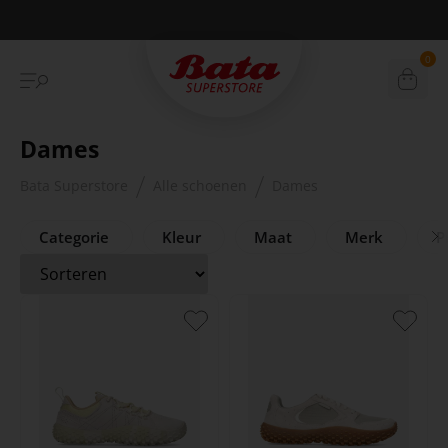
Betaal achteraf met Klarna
0
Dames
Bata Superstore
Alle schoenen
Dames
Categorie
Kleur
Maat
Merk
Pr