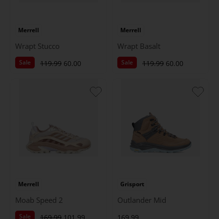
Merrell
Merrell
Wrapt Stucco
Wrapt Basalt
Sale
Sale
119.99
60.00
119.99
60.00
Merrell
Grisport
Moab Speed 2
Outlander Mid
Sale
169.99
101.99
169.99