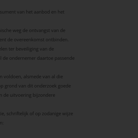
nsument van het aanbod en het
nische weg de ontvangst van de
ment de overeenkomst ontbinden.
en ter beveiliging van de
zal de ondernemer daartoe passende
an voldoen, alsmede van al die
op grond van dit onderzoek goede
n de uitvoering bijzondere
, schriftelijk of op zodanige wijze
n: