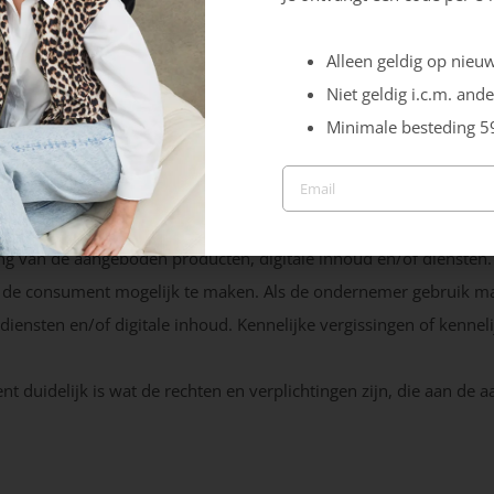
teloos zullen worden toegezonden.
 specifieke product- of dienstenvoorwaarden van toepassing zijn,
Alleen geldig op nieuw
l van tegenstrijdige voorwaarden steeds beroepen op de toepasse
Niet geldig i.c.m. ande
Minimale besteding 5
nder voorwaarden geschiedt, wordt dit nadrukkelijk in het aanbo
g van de aangeboden producten, digitale inhoud en/of diensten.
 de consument mogelijk te maken. Als de ondernemer gebruik maa
nsten en/of digitale inhoud. Kennelijke vergissingen of kenneli
t duidelijk is wat de rechten en verplichtingen zijn, die aan de 