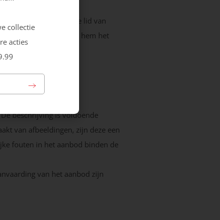
 is het tweede en derde lid van
e collectie
lijke bepaling die voor hem het
re acties
9.99
d vermeld.
 De beschrijving is voldoende
kt van afbeeldingen, zijn deze een
jke fouten in het aanbod binden de
aanvaarding van het aanbod zijn