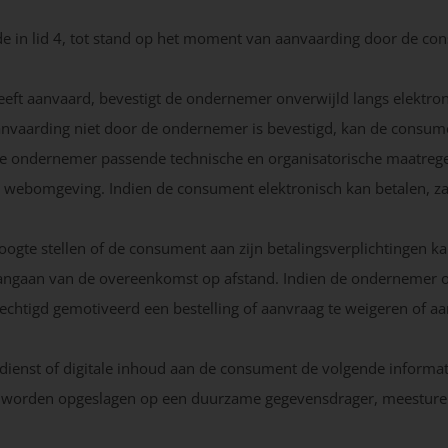
 in lid 4, tot stand op het moment van aanvaarding door de co
eeft aanvaard, bevestigt de ondernemer onverwijld langs elektro
anvaarding niet door de ondernemer is bevestigd, kan de consu
 de ondernemer passende technische en organisatorische maatregel
ige webomgeving. Indien de consument elektronisch kan betalen, 
ogte stellen of de consument aan zijn betalingsverplichtingen k
 aangaan van de overeenkomst op afstand. Indien de ondernemer 
echtigd gemotiveerd een bestelling of aanvraag te weigeren of aa
 dienst of digitale inhoud aan de consument de volgende informatie
n worden opgeslagen op een duurzame gegevensdrager, meesture