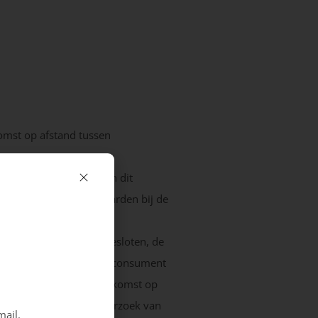
omst op afstand tussen
ikbaar gesteld. Indien dit
jze de algemene voorwaarden bij de
mst op afstand wordt gesloten, de
 wijze dat deze door de consument
 zal voordat de overeenkomst op
nomen en dat zij op verzoek van
mail.