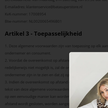
E-mailadres: klantenservice@batasuperstore.nl
KvK-nummer: 17008954
Btw-nummer: NL0020065496B01
Artikel 3 - Toepasselijkheid
1. Deze algemene voorwaarden zijn van toepassing op elk aa
ondernemer en consument.
2. Voordat de overeenkomst op afstand wordt gesloten, wordt
redelijkerwijs niet mogelijk is, zal de ondernemer voordat 
ondernemer zijn in te zien en dat zij op verzoek van de con
3. Indien de overeenkomst op afstand elektronisch wordt geslo
tekst van deze algemene voorwaarden langs elektronische we
op een eenvoudige manier kan worden opgeslagen op een duurz
afstand wordt gesloten, worden aangegeven waar van de alg