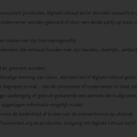
onsument producten, digitale inhoud en/of diensten verwerft i
e ondernemer worden geleverd of door een derde partij op basis 
an maken van zijn herroepingsrecht;
eleinden die verband houden met zijn handels-, bedrijfs-, ambacht
rd en geleverd worden;
lmatige levering van zaken, diensten en/of digitale inhoud gedu
 begrepen e-mail – dat de consument of ondernemer in staat ste
tige raadpleging of gebruik gedurende een periode die is afgeste
e opgeslagen informatie mogelijk maakt;
nnen de bedenktijd af te zien van de overeenkomst op afstand;
Thuiswinkel.org en producten, (toegang tot) digitale inhoud en/of