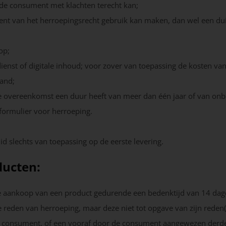
de consument met klachten terecht kan;
t van het herroepingsrecht gebruik kan maken, dan wel een duid
op;
dienst of digitale inhoud; voor zover van toepassing de kosten van
tand;
e overeenkomst een duur heeft van meer dan één jaar of van onb
formulier voor herroeping.
lid slechts van toepassing op de eerste levering.
ducten:
e aankoop van een product gedurende een bedenktijd van 14 da
den van herroeping, maar deze niet tot opgave van zijn reden(e
e consument, of een vooraf door de consument aangewezen derde, 