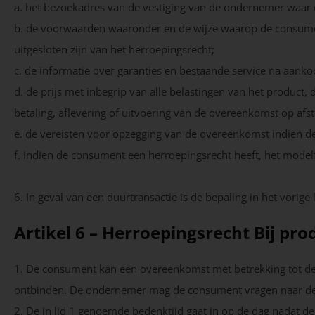
a. het bezoekadres van de vestiging van de ondernemer waar 
b. de voorwaarden waaronder en de wijze waarop de consumen
uitgesloten zijn van het herroepingsrecht;
c. de informatie over garanties en bestaande service na aanko
d. de prijs met inbegrip van alle belastingen van het product, 
betaling, aflevering of uitvoering van de overeenkomst op afs
e. de vereisten voor opzegging van de overeenkomst indien d
f. indien de consument een herroepingsrecht heeft, het model
6. In geval van een duurtransactie is de bepaling in het vorige 
Artikel 6 – Herroepingsrecht Bij pro
1. De consument kan een overeenkomst met betrekking tot d
ontbinden. De ondernemer mag de consument vragen naar de re
2. De in lid 1 genoemde bedenktijd gaat in op de dag nadat d