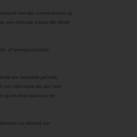
n verband met een overeenkomst op
van een afspraak tussen die derde
s- of beroepsactiviteit;
rende een bepaalde periode;
lt om informatie die aan hem
md op het doel waarvoor de
 diensten op afstand aan