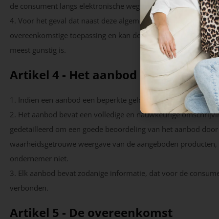
de consument langs elektronische weg of op andere wijze kos
4. Voor het geval dat naast deze algemene voorwaarden tevens
overeenkomstige toepassing en kan de consument zich in geva
meest gunstig is.
Artikel 4 - Het aanbod
1. Indien een aanbod een beperkte geldigheidsduur heeft of o
2. Het aanbod bevat een volledige en nauwkeurige omschrijvin
gedetailleerd om een goede beoordeling van het aanbod door
waarheidsgetrouwe weergave van de aangeboden producten, die
ondernemer niet.
3. Elk aanbod bevat zodanige informatie, dat voor de consumen
verbonden.
Artikel 5 - De overeenkomst