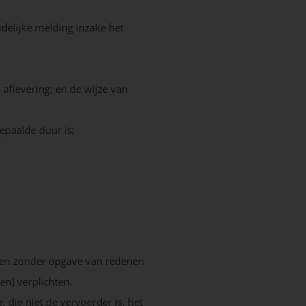
elijke melding inzake het
 aflevering; en de wijze van
epaalde duur is;
gen zonder opgave van redenen
n) verplichten.
die niet de vervoerder is, het