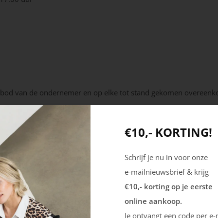
nbod van de ondernemer en op elke tot stand gekomen overeenk
 de tekst van deze algemene voorwaarden aan de consument besch
€10,- KORTING!
de overeenkomst op afstand wordt gesloten, aangeven op welke wi
sument zo spoedig mogelijk kosteloos worden toegezonden.
Schrijf je nu in voor onze
ten, kan in afwijking van het vorige lid en voordat de overeenko
e-mailnieuwsbrief & krijg
g aan de consument ter beschikking worden gesteld op zodanige
€10,- korting op je eerste
ame gegevensdrager. Indien dit redelijkerwijs niet mogelijk is,
online aankoop.
emene voorwaarden langs elektronische weg kan worden kennisge
Je ontvangt een code per e-