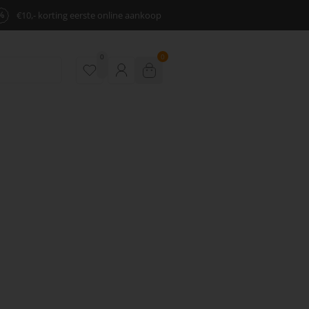
%
€10,- korting eerste online aankoop
0
0