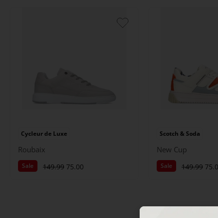
Cycleur de Luxe
Scotch & Soda
Roubaix
New Cup
Sale
Sale
149.99
75.00
149.99
75.