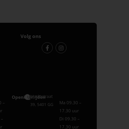
Volg ons
Marktstraat
Openingstijden
Uden
0 –
Ma 09.30 –
39, 5401 GG
ur
17.30 uur
 –
Di 09.30 –
ur
17.30 uur