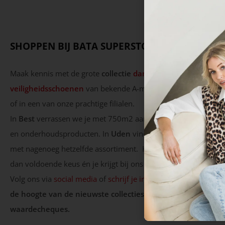
SHOPPEN BIJ BATA SUPERSTORE
Maak kennis met de grote
collectie
dames
-,
heren
– en
veiligheidsschoenen
van bekende A-merken bij Bata Supersto
of in een van onze prachtige filialen.
In
Best
verrassen we je met 750m2 aan schoenen, tassen, acc
en onderhoudsproducten. In
Uden
vind je een 450m2 tellende
met nagenoeg hetzelfde assortiment. Het aanbod is enorm, er
dan voldoende keus én je krijgt bij ons altijd eerlijk en passen
Volg ons via
social media
of
schrijf je in
voor onze nieuwsbrie
de hoogte van de nieuwste collecties, acties en spaar mee 
waardecheques.