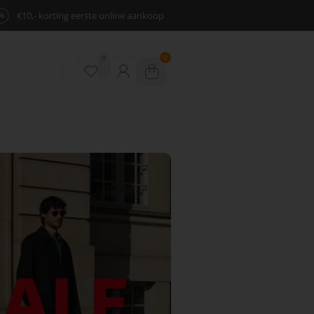
%
€10,- korting eerste online aankoop
0
0