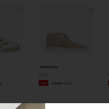
Berkelmans
Croix
Sale
00
149.99
75.00