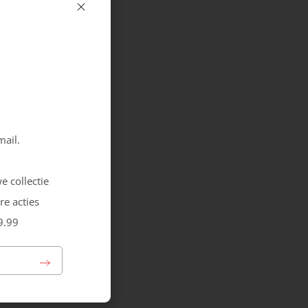
SHOP
VEILIGHEID
mail.
e collectie
re acties
9.99