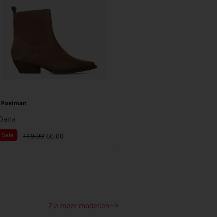
Poelman
Dana
Sale
119.99
60.00
Zie meer modellen