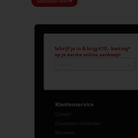
Solliciteer hier
Schrijf je in & krijg €10,- korting*
op je eerste online aankoop!
Klantenservice
Contact
Duurzaam verzenden
Retouren