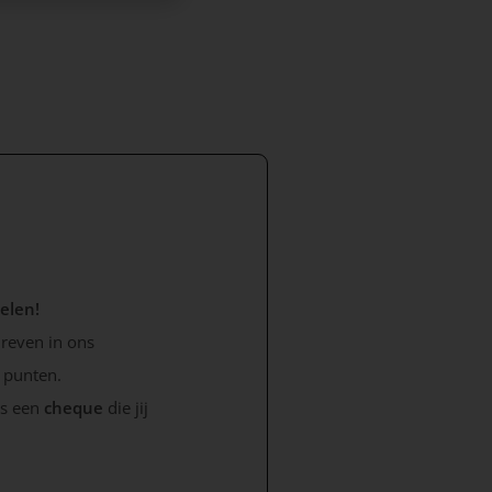
MES
delen!
hreven in ons
e punten.
ls een
cheque
die jij