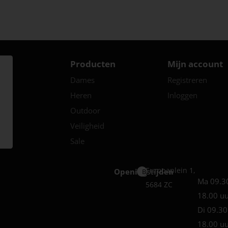
Producten
Mijn account
Dames
Registreren
Heren
Inloggen
Outdoor
Veiligheid
Sale
Europaplein 1,
Openingstijden
Best
Ma 09.3
5684 ZC
18.00 u
Di 09.30
18.00 u