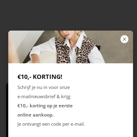
€10,- KORTING!
Schrijf je nu in voor onze
e-mailnieuwsbrief & krijg
Schrijf je in & krijg €10,- korting* op je
eerste online aankoop!
€10,- korting op je eerste
online aankoop.
Je ontvangt een code per e-mail.
Volg ons