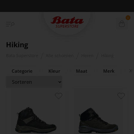
Betaal achteraf met Klarna
0
Hiking
Bata Superstore
Alle schoenen
Heren
Hiking
Categorie
Kleur
Maat
Merk
Pr