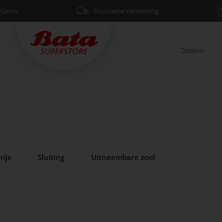
Klarna
Duurzame verzending
rijs
Sluiting
Uitneembare zool