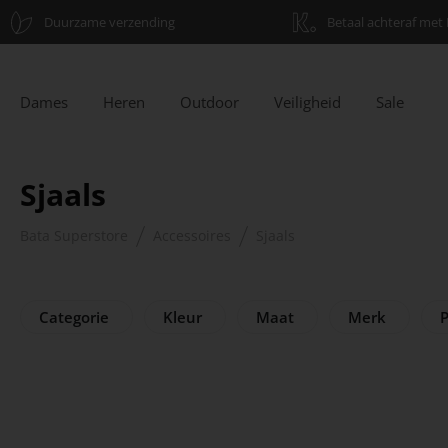
Duurzame verzending
Betaal achteraf met 
Dames
Heren
Outdoor
Veiligheid
Sale
Sjaals
Bata Superstore
Accessoires
Sjaals
Categorie
Kleur
Maat
Merk
P