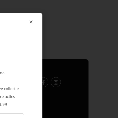
Volg ons
mail.
e collectie
re acties
9.99