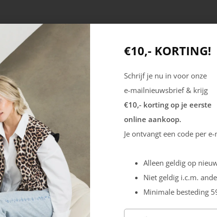
€10,- KORTING!
Schrijf je nu in voor onze
e-mailnieuwsbrief & krijg
€10,- korting op je eerste
online aankoop.
Producten
Mijn account
Je ontvangt een code per e-
Dames
Registreren
Heren
Inloggen
Alleen geldig op nieuw
Outdoor
Niet geldig i.c.m. ande
Veiligheid
Minimale besteding 5
Sale