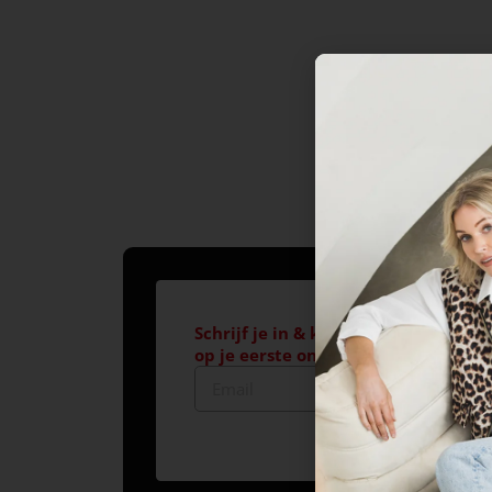
Schrijf je in & krijg €10,- korting*
op je eerste online aankoop!