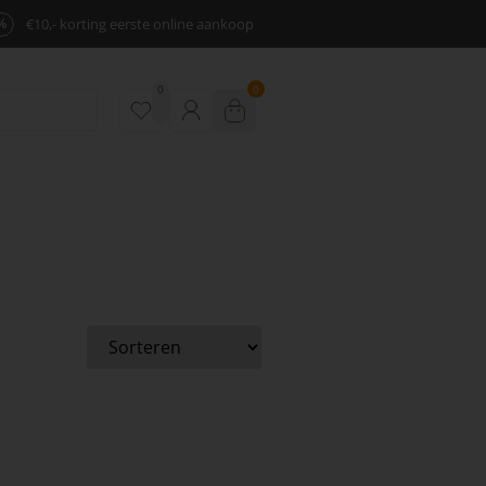
%
€10,- korting eerste online aankoop
0
0