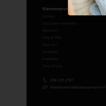
Klantenservice
Contact
Duurzaam verzenden
Retouren
Help & FAQ
Over ons
Vacatures
Inspiratie
Drop & loop
088 228 2787
klantenservice@
batasuperstore.nl