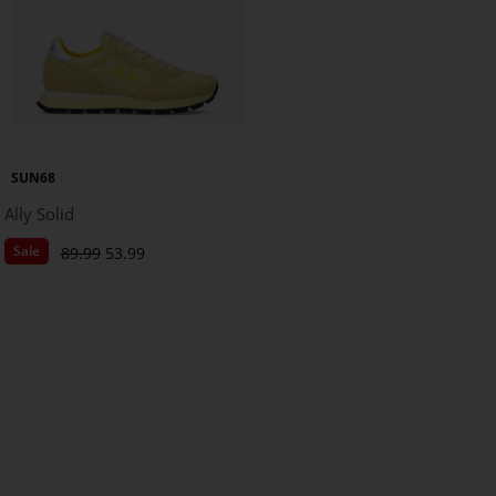
SUN68
Ally Solid
Sale
89.99
53.99