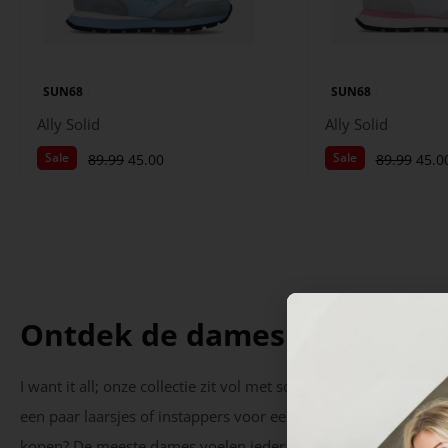
SUN68
SUN68
Ally Solid
Ally Solid
Sale
Sale
89.99
45.00
89.99
45.0
Ontdek de dames schoenen c
I want it all; onze collectie zit vol met schitterende damessch
een paar laarsjes of instappers voor een speciale gelegenheid?
kopen? De meeste dames voelen ieder seizoen de noodzaak om