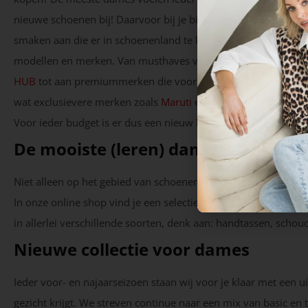
nieuwe schoenen bij! Daarvoor bij je bij Bata Supestore aan he
smaken aan die er in schoenenland te krijgen zijn; van comfo
modellen en merken. Van musthaves volgens de laatste mode
HUB
tot aan premiummerken die vooral ook comfort bieden
wat exclusievere merken zoals
Maruti
en
Mexx
gewoon bij ons 
Voor ieder budget is er dus een nieuw lievelingsitem te vinden
De mooiste (leren) damestassen
Niet alleen op het gebied van schoenen; we hebben ook de mo
In onze online shop vind je een selectie van
accessoires
om jou
in allerlei verschillende soorten, denk aan: handtassen, scho
Nieuwe collectie voor dames
Ieder voor- en najaarseizoen staan wij voor je klaar met een 
gezicht krijgt. We streven continue naar een mix van basic e