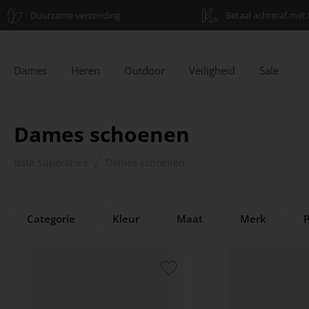
Duurzame verzending
Betaal achteraf met 
Dames
Heren
Outdoor
Veiligheid
Sale
Dames schoenen
Bata Superstore
Dames schoenen
Categorie
Kleur
Maat
Merk
P