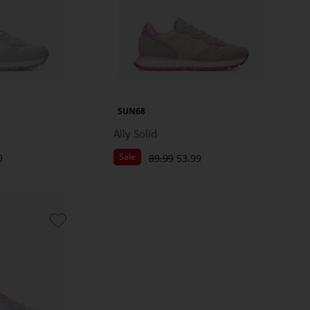
SUN68
Ally Solid
Sale
9
89.99
53.99