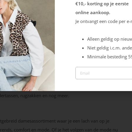
€10,- korting op je eerste
t juiste adres. We bieden vrouwen alle mogelijke stijlen en
online aankoop.
rt en tot aan fashion, we hebben een ruime keus aan
Je ontvangt een code per e-
 zoals
DWRS
, maar ook sportieve merken als
Skechers
&
, waaronder
ACO
,
ECCO
en
Rieker
. Daarnaast shop je ook de
Alleen geldig op nieuw
in de winkel in Best & Uden of online op batasupestore.nl.
Niet geldig i.c.m. ande
!
Minimale besteding 5
oiste (leren) damestassen en
portemonnees
voor dames.
w outfit compleet te maken. De
tassen
voor dames zijn er
udertassen, rugzakken en nog meer.
uitgebreid damesassortiment waar je een lach van op je
n trends, comfort en mode. Of je het volgen van de mode nu