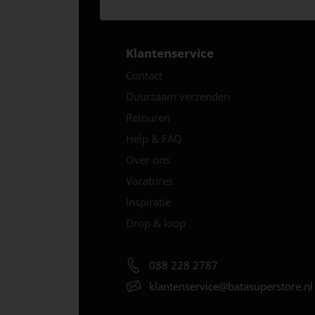
Klantenservice
Contact
Duurzaam verzenden
Retouren
Help & FAQ
Over ons
Vacatures
Inspiratie
Drop & loop
088 228 2787
klantenservice@
batasuperstore.nl