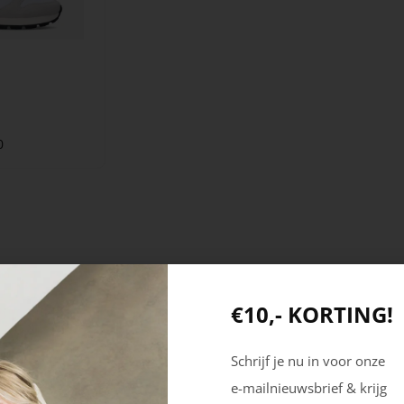
0
ollectie!
€10,- KORTING!
oenen en accessoire die je wíl hebben! Ben je op zoek naar
Schrijf je nu in voor onze
 Of is het gewoonweg tijd om iets leuk voor jezelf te
e-mailnieuwsbrief & krijg
 hun kledingkast te updaten, daar horen natuurlijk ook