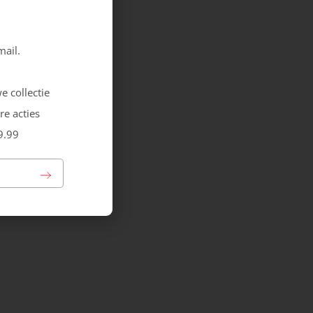
mail.
e collectie
re acties
9.99