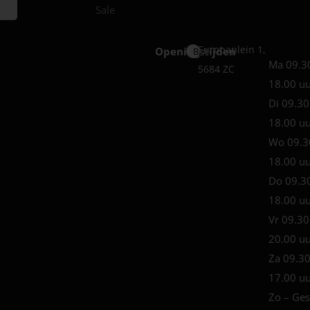
Sale
Europaplein 1,
Openingstijden
Best
Ma 09.3
5684 ZC
18.00 u
Di 09.30
18.00 u
Wo 09.3
18.00 u
Do 09.3
18.00 u
Vr 09.30
20.00 u
Za 09.30
17.00 u
Zo – Ges