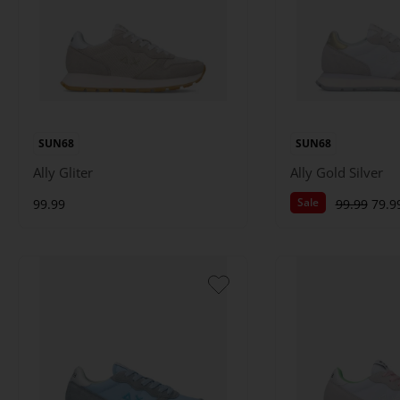
SUN68
SUN68
Ally Gliter
Ally Gold Silver
Sale
99.99
99.99
79.9