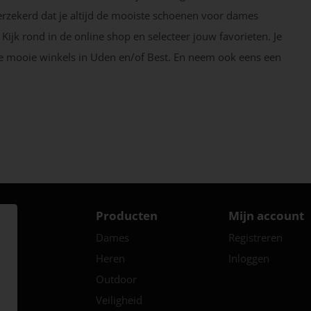
 verzekerd dat je altijd de mooiste schoenen voor dames
. Kijk rond in de online shop en selecteer jouw favorieten. Je
nze mooie winkels in Uden en/of Best. En neem ook eens een
Producten
Mijn account
Dames
Registreren
Heren
Inloggen
Outdoor
Veiligheid