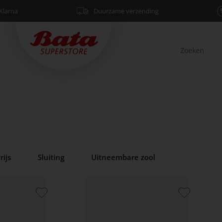
Klarna
Duurzame verzending
rijs
Sluiting
Uitneembare zool