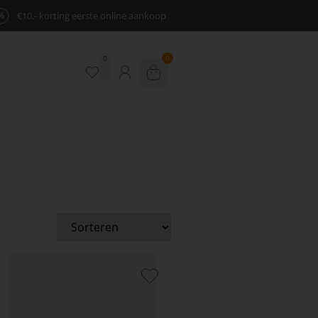
%
€10,- korting eerste online aankoop
0
0