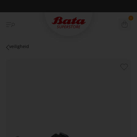
Betaal achteraf met Klarna
0
veiligheid