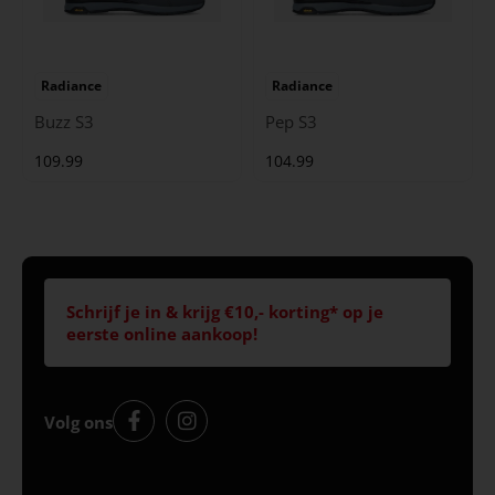
Radiance
Radiance
Buzz S3
Pep S3
109.99
104.99
Schrijf je in & krijg €10,- korting* op je
eerste online aankoop!
Volg ons