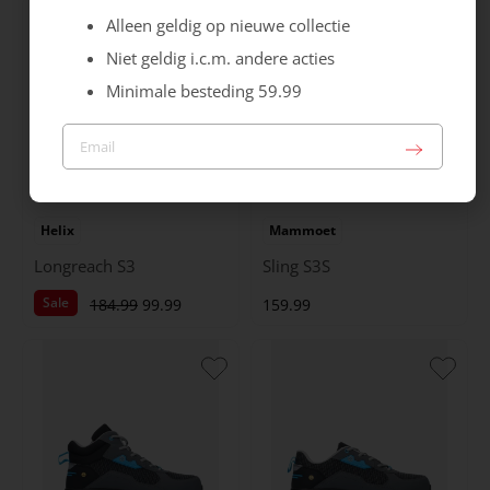
Alleen geldig op nieuwe collectie
Niet geldig i.c.m. andere acties
Minimale besteding 59.99
Helix
Mammoet
Longreach S3
Sling S3S
Sale
184.99
99.99
159.99