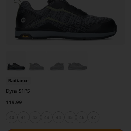
Radiance
Dyna S1PS
119.99
40
41
42
43
44
45
46
47