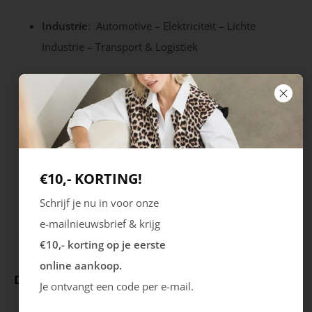
Industrie
: Automotive – Elektriciteit – Lichte
Industrie – Transport & Logistiek
Eigenschappen
Kleur
Merk
Grijs dessin
Radiance
€10,- KORTING!
Seizoen
Schrijf je nu in voor onze
STD
e-mailnieuwsbrief & krijg
€10,- korting op je eerste
online aankoop.
Deze producten ga je leuk vinden
Je ontvangt een code per e-mail.