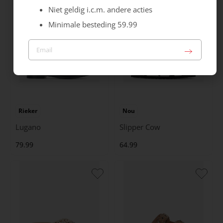
Niet geldig i.c.m. andere acties
Minimale besteding 59.99
Rieker
Nou
Lugano
Slipper Cow
79.99
64.99