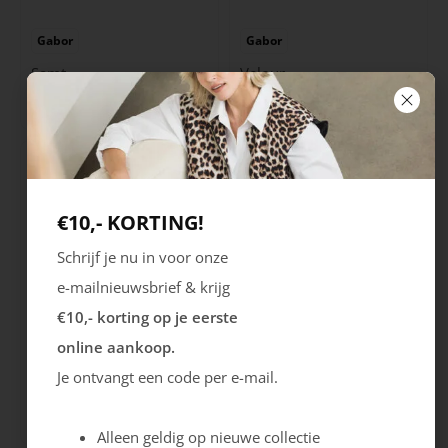
Gabor
Gabor
Samt
Velour
129.99
129.99
€10,- KORTING!
Schrijf je nu in voor onze
e-mailnieuwsbrief & krijg
€10,- korting op je eerste
online aankoop.
Rieker
Rieker
Je ontvangt een code per e-mail.
Arbela
Coroni
79.99
74.99
Alleen geldig op nieuwe collectie