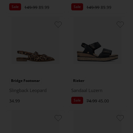
Sale
Sale
149.99
89.99
149.99
89.99
Bridge Footwear
Rieker
Slingback Leopard
Sandaal Luzern
Sale
34.99
74.99
45.00