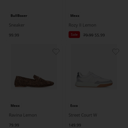
BullBoxer
Mexx
Sneaker
Rozy II Lemon
Sale
99.99
79.99
55.99
Mexx
Ecco
Ravina Lemon
Street Court W
79.99
149.99