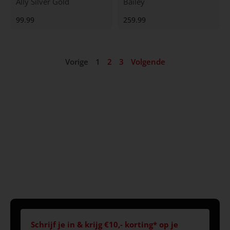
Ally Silver Gold
Bailey
99.99
259.99
Vorige
1
2
3
Volgende
Schrijf je in & krijg €10,- korting* op je