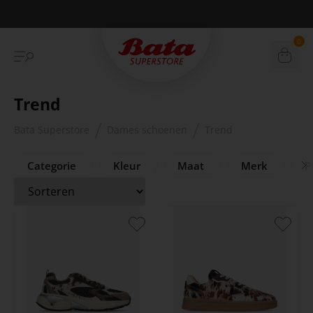
Betaal achteraf met Klarna
0
Trend
Bata Superstore
Dames schoenen
Trend
Categorie
Kleur
Maat
Merk
Pr