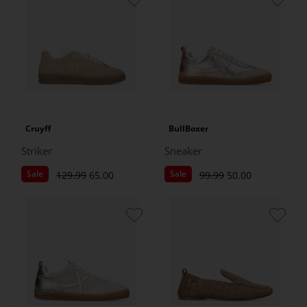
Cruyff
BullBoxer
Striker
Sneaker
Sale
Sale
129.99
65.00
99.99
50.00