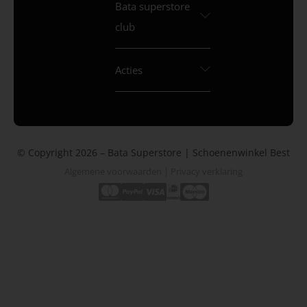
Bata superstore
club
Acties
© Copyright 2026 – Bata Superstore | Schoenenwinkel Best
Algemene voorwaarden
|
Privacy verklaring