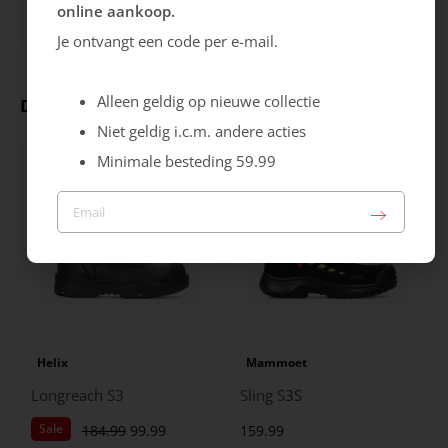
Uitneembare zool
online aankoop.
Je ontvangt een code per e-mail.
Alleen geldig op nieuwe collectie
Deze producten ga je leuk vinden
Niet geldig i.c.m. andere acties
Minimale besteding 59.99
Helix
Mammoet
Longreach S3
Sling S3S
Sale
184.99
99.99
159.99