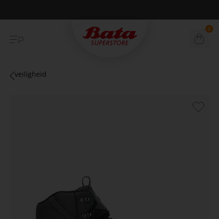
Betaal achteraf met Klarna
0
veiligheid