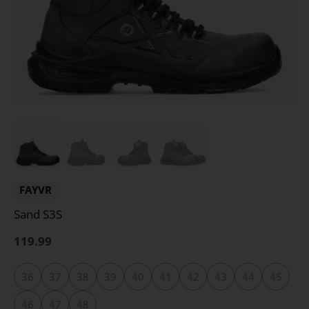
FAYVR
Sand S3S
119.99
36
37
38
39
40
41
42
43
44
45
46
47
48