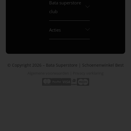
Bata superstore
club
Acties
© Copyright 2026 – Bata Superstore | Schoenenwinkel Best
Algemene voorwaarden
|
Privacy verklaring