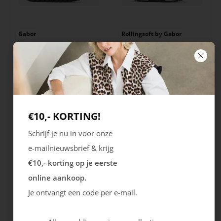
Gabor
Rollingsoft by Gabor
Samtch Lamm
Sneaker
129.99
139.99
€10,- KORTING!
Schrijf je nu in voor onze
e-mailnieuwsbrief & krijg
€10,- korting op je eerste
online aankoop.
Je ontvangt een code per e-mail.
Rieker
Rieker
Havanna
Morokko