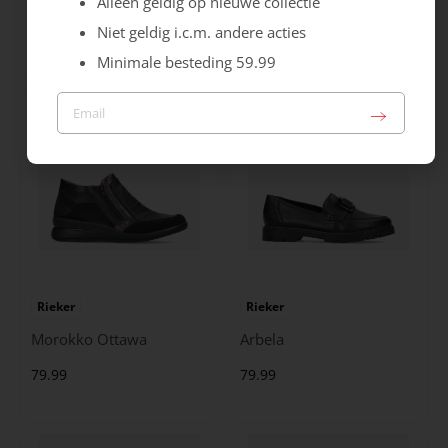
Alleen geldig op nieuwe collectie
Niet geldig i.c.m. andere acties
79.99
84.99
Minimale besteding 59.99
Rieker
Rieker
Morokko Ottawa
Arbela
79.99
79.99