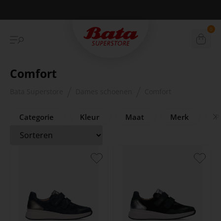
Betaal achteraf met Klarna
0
Comfort
Bata Superstore
Dames schoenen
Comfort
Categorie
Kleur
Maat
Merk
Pr