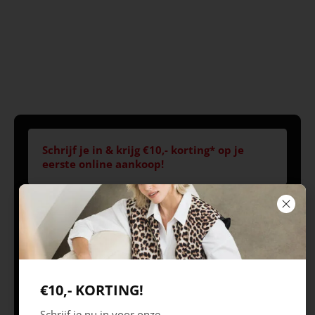
Schrijf je in & krijg €10,- korting* op je
eerste online aankoop!
Volg ons
Openingstijden
Best
Europaplein 1, 5684
Ma 09.30 – 18.00 uur
€10,- KORTING!
ZC
Di 09.30 – 18.00 uur
Schrijf je nu in voor onze