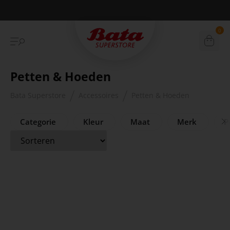
Betaal achteraf met Klarna
0
Petten & Hoeden
Bata Superstore
Accessoires
Petten & Hoeden
Categorie
Kleur
Maat
Merk
Pr