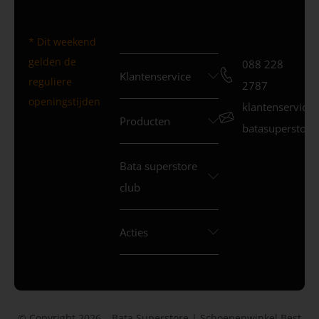
* Dit weekend
gelden de
088 228
Klantenservice
reguliere
2787
openingstijden
klantenservice
Producten
batasuperstore.
Bata superstore
club
Acties
© Copyright 2026 – Bata Superstore | Schoenenwinkel Best