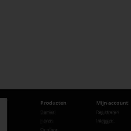
Producten
Mijn account
Dames
Registreren
Heren
Inloggen
Outdoor