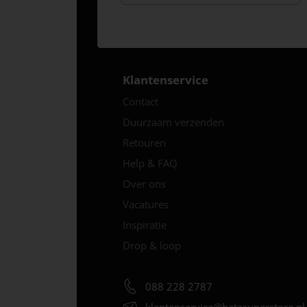
Klantenservice
Contact
Duurzaam verzenden
Retouren
Help & FAQ
Over ons
Vacatures
Inspiratie
Drop & loop
088 228 2787
klantenservice@
batasuperstore.nl