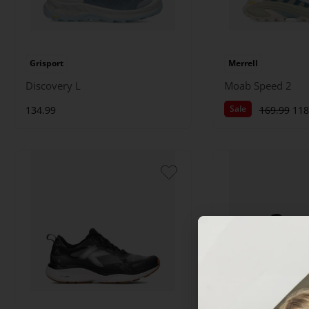
Grisport
Merrell
Discovery L
Moab Speed 2
Sale
134.99
169.99
118