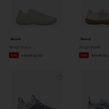
Merrell
Merrell
Wrapt Stucco
Wrapt Basalt
Sale
Sale
119.99
60.00
119.99
60.