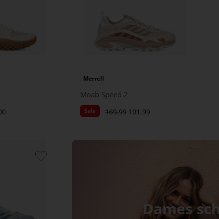
Merrell
Moab Speed 2
Sale
00
169.99
101.99
Dames sc