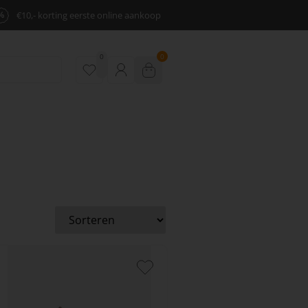
%
€10,- korting eerste online aankoop
0
0