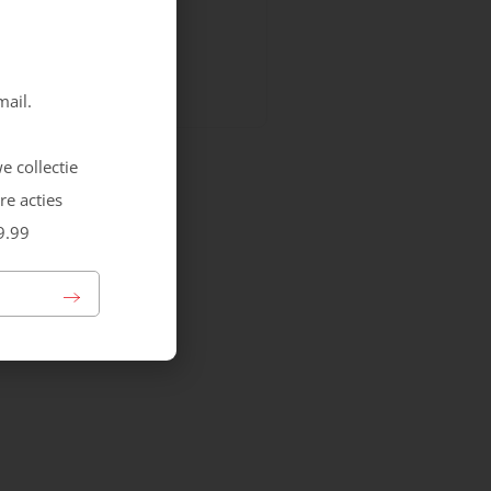
Grisport
Everest Mid
149.99
mail.
e collectie
re acties
9.99