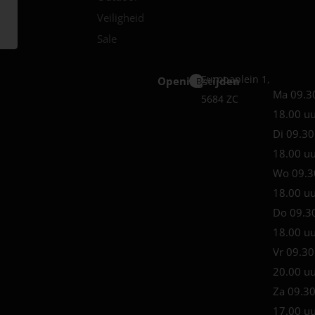
Veiligheid
Sale
Europaplein 1,
Openingstijden
Best
Ma 09.3
5684 ZC
18.00 u
Di 09.30
18.00 u
Wo 09.3
18.00 u
Do 09.3
18.00 u
Vr 09.30
20.00 u
Za 09.30
17.00 u