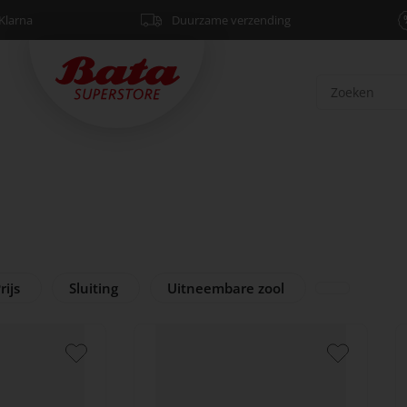
Klarna
Duurzame verzending
rijs
Sluiting
Uitneembare zool