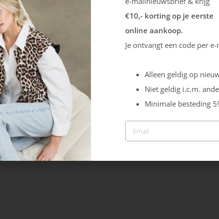
e-mailnieuwsbrief & krijg
Grisport
€10,- korting op je eerste
Bari Mid
online aankoop.
154.99
Je ontvangt een code per e-
Alleen geldig op nieuw
Niet geldig i.c.m. ande
Minimale besteding 5