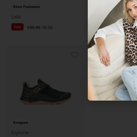
Keen Footwear
Grisport
Leiki
Terrain Mid
Sale
139.99
70.00
169.99
Grisport
Explorer