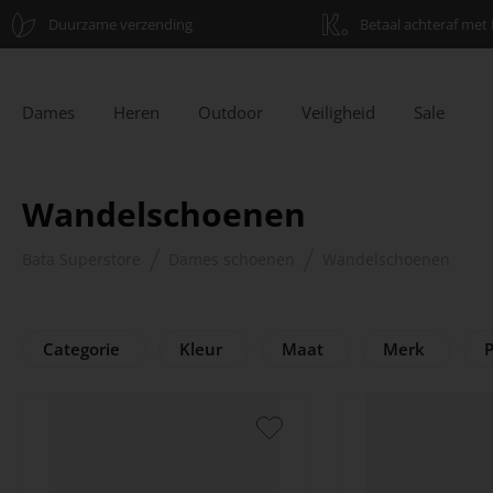
Duurzame verzending
Betaal achteraf met 
Dames
Heren
Outdoor
Veiligheid
Sale
Wandelschoenen
Bata Superstore
Dames schoenen
Wandelschoenen
Categorie
Kleur
Maat
Merk
P