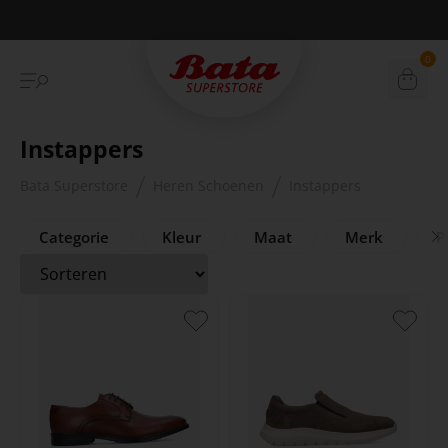
Betaal achteraf met Klarna
0
Instappers
Bata Superstore
Heren Schoenen
Instappers
Categorie
Kleur
Maat
Merk
Pr