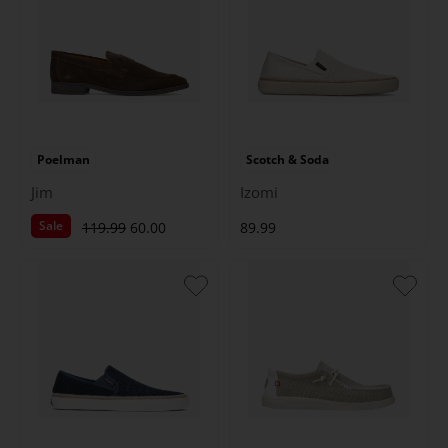
Poelman
Scotch & Soda
Jim
Izomi
Sale
119.99
60.00
89.99