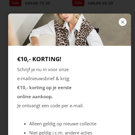
Sale
Sale
139.99
79.99
149.99
89.99
€10,- KORTING!
Schrijf je nu in voor onze
Ecco
Rieker
e-mailnieuwsbrief & krijg
€10,- korting op je eerste
Irving
Balti
online aankoop.
Sale
Sale
119.99
60.00
74.99
49.99
Je ontvangt een code per e-mail.
Alleen geldig op nieuwe collectie
Niet geldig i.c.m. andere acties