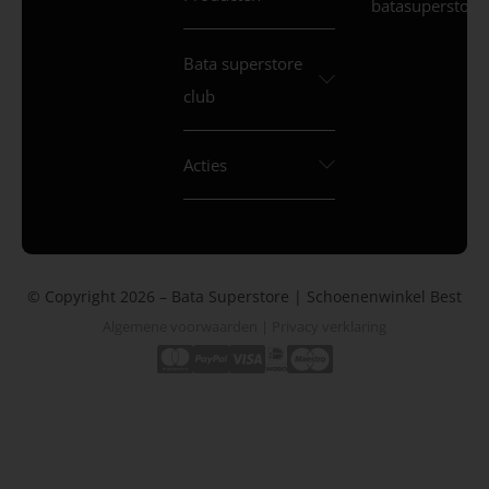
batasuperstore.
Bata superstore
club
Acties
© Copyright 2026 – Bata Superstore | Schoenenwinkel Best
Algemene voorwaarden
|
Privacy verklaring