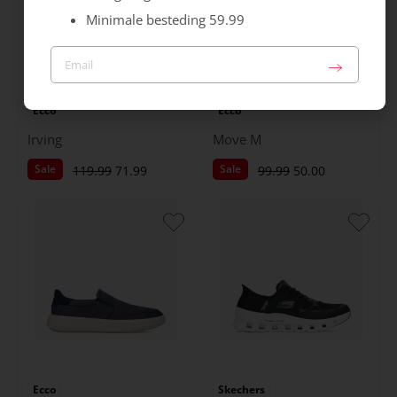
Minimale besteding 59.99
Ecco
Ecco
Irving
Move M
Sale
Sale
119.99
71.99
99.99
50.00
Ecco
Skechers