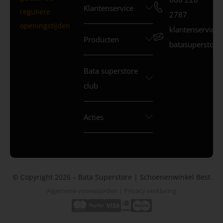
Klantenservice
reguliere
2787
openingstijden
klantenservice
Producten
batasuperstore.
Bata superstore
club
Acties
© Copyright 2026 – Bata Superstore | Schoenenwinkel Best
Algemene voorwaarden
|
Privacy verklaring