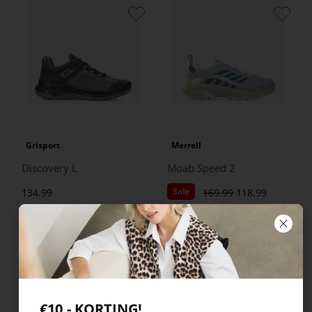
Grisport
Merrell
Discovery L
Moab Speed 2
Sale
134.99
169.99
118.99
€10,- KORTING!