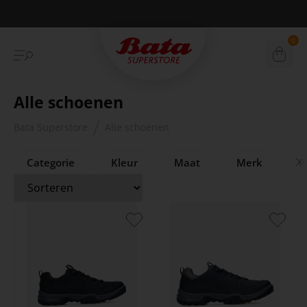
Betaal achteraf met Klarna
0
Alle schoenen
Bata Superstore
Alle schoenen
Categorie
Kleur
Maat
Merk
Pr