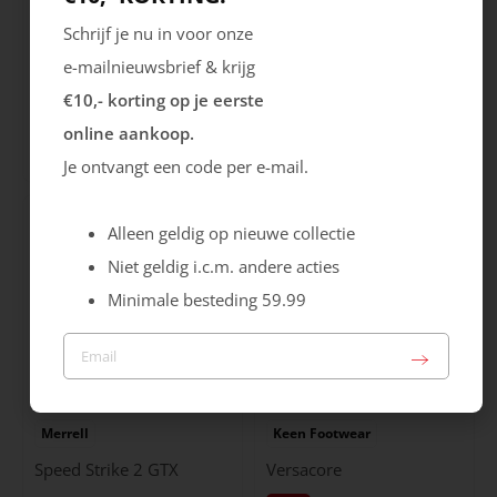
Schrijf je nu in voor onze
e-mailnieuwsbrief & krijg
Grisport
Keen Footwear
€10,- korting op je eerste
Explorer
Leiki
online aankoop.
Sale
154.99
139.99
70.00
Je ontvangt een code per e-mail.
Alleen geldig op nieuwe collectie
Niet geldig i.c.m. andere acties
Minimale besteding 59.99
Merrell
Keen Footwear
Speed Strike 2 GTX
Versacore