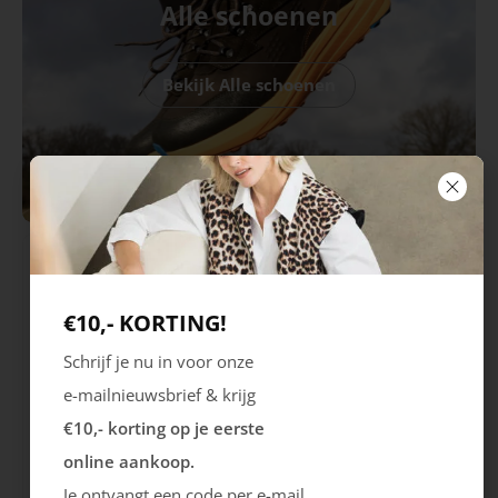
Alle schoenen
Bekijk Alle schoenen
€10,- KORTING!
Schrijf je nu in voor onze
e-mailnieuwsbrief & krijg
€10,- korting op je eerste
online aankoop.
Merrell
Merrell
Je ontvangt een code per e-mail.