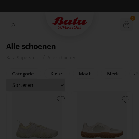
Betaal achteraf met Klarna
0
Alle schoenen
Bata Superstore
Alle schoenen
Categorie
Kleur
Maat
Merk
Pr