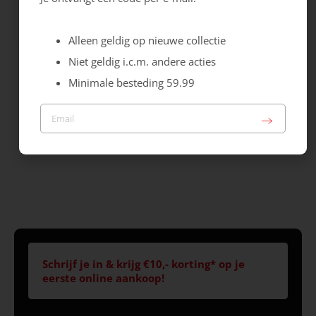
Speed Strike 2 GTX
Moab Speed 2
Sale
129.99
169.99
118.99
Alleen geldig op nieuwe collectie
Niet geldig i.c.m. andere acties
Minimale besteding 59.99
Schrijf je in & krijg €10,- korting* op je
eerste online aankoop!