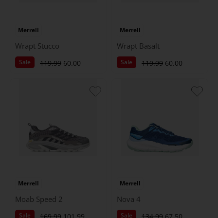
Merrell
Merrell
Wrapt Stucco
Wrapt Basalt
Sale
Sale
119.99
60.00
119.99
60.00
Merrell
Merrell
Moab Speed 2
Nova 4
Sale
Sale
169.99
101.99
134.99
67.50