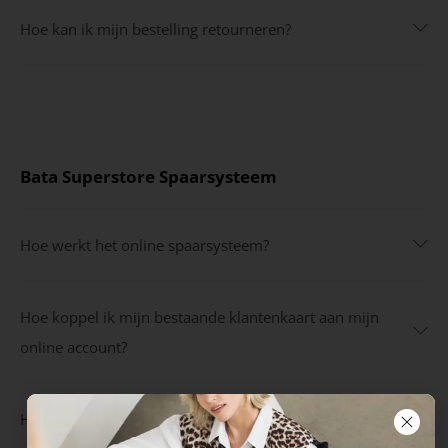
Hoe kan ik mijn bestelling retourneren?
Bata Superstore Spaarsysteem
Hoe werkt het online spaarsysteem?
Hoe koppel ik mijn bestaande klantenkaart aan mijn
online account?
Hoe kan ik mezelf inschrijven voor het spaarsysteem?