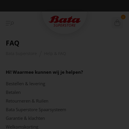
Betaal achteraf met Klarna
0
FAQ
Bata Superstore
Help & FAQ
Hi! Waarmee kunnen wij je helpen?
Bestellen & levering
Betalen
Retourneren & Ruilen
Bata Superstore Spaarsysteem
Garantie & klachten
Welkomskorting