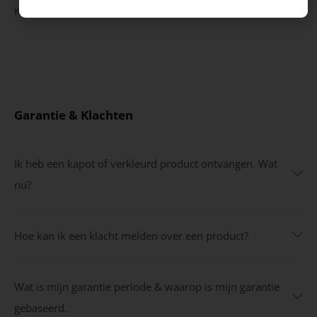
Kan ik mijn waardecheque ook online inleveren?
Garantie & Klachten
Ik heb een kapot of verkleurd product ontvangen. Wat
nu?
Hoe kan ik een klacht melden over een product?
Wat is mijn garantie periode & waarop is mijn garantie
gebaseerd.