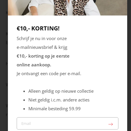
Kan ik mijn waardecheque inwisselen tegen contanten?
€10,- KORTING!
Kan ik mijn gespaarde bedrag in meerdere keren
Schrijf je nu in voor onze
besteden.
e-mailnieuwsbrief & krijg
€10,- korting op je eerste
Hoeveel punten spaar ik?
online aankoop.
Je ontvangt een code per e-mail.
Wanneer kan ik mijn punten inzetten/uitbetalen?
Alleen geldig op nieuwe collectie
Niet geldig i.c.m. andere acties
Wat gebeurt er met mijn punten als ik een product
Minimale besteding 59.99
retour stuur?