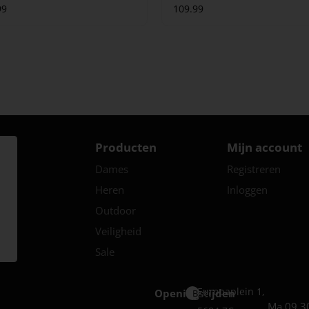
99
109.99
Producten
Mijn account
Dames
Registreren
Heren
Inloggen
Outdoor
Veiligheid
Sale
Europaplein 1,
Openingstijden
Best
Ma 09.3