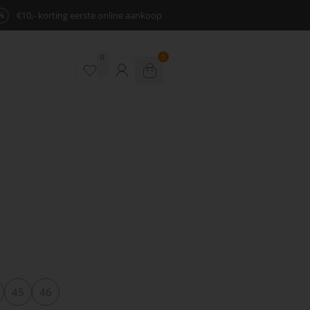
%
€10,- korting eerste online aankoop
0
0
45
46