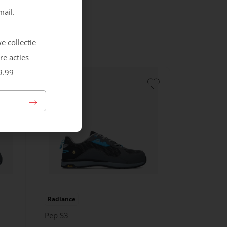
mail.
e collectie
re acties
9.99
Radiance
Pep S3