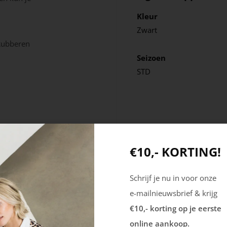
Kleur
Zwart
Rubberen
Seizoen
STD
Materiaal
zool – Hitte
Leer
€10,- KORTING!
Schrijf je nu in voor onze
e-mailnieuwsbrief & krijg
mie –
€10,- korting op je eerste
online aankoop.