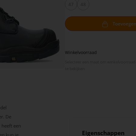
47
48
Toevoege
Winkelvoorraad
Selecteer een maat om winkel­voorraad
te bekijken
odel
er. De
 heeft een
Eigenschappen
en kun je