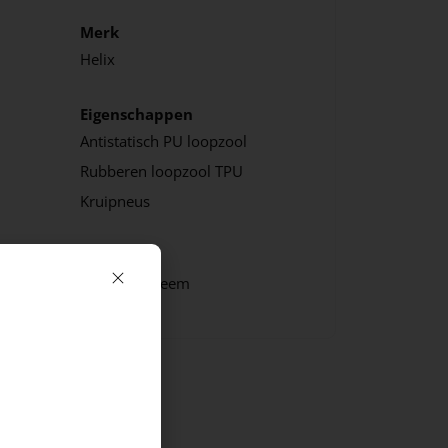
Merk
Helix
Eigenschappen
Antistatisch
PU loopzool
Rubberen loopzool
TPU
Kruipneus
Sluiting
Boa Fit Systeem