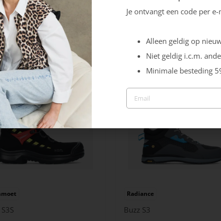
Je ontvangt een code per e-
Alleen geldig op nieuw
Niet geldig i.c.m. ande
Minimale besteding 5
moet
Radiance
g S3S
Buzz S3