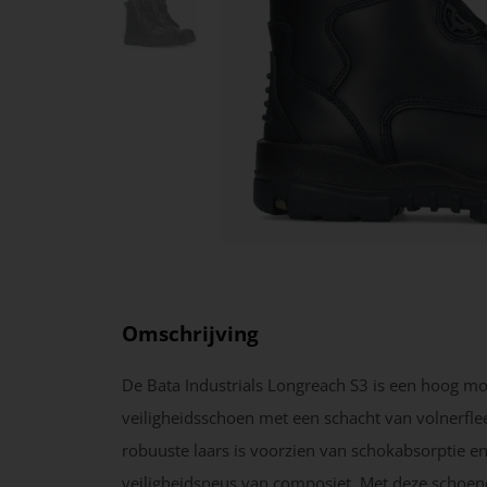
Omschrijving
De Bata Industrials Longreach S3 is een hoog m
veiligheidsschoen met een schacht van volnerfle
robuuste laars is voorzien van schokabsorptie en
veiligheidsneus van composiet. Met deze schoen