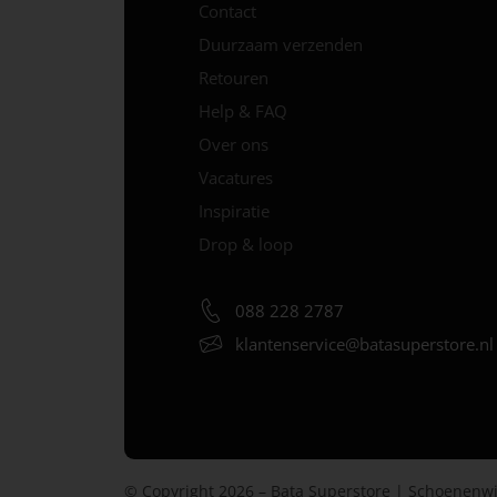
Contact
Duurzaam verzenden
Retouren
Help & FAQ
Over ons
Vacatures
Inspiratie
Drop & loop
088 228 2787
klantenservice@
batasuperstore.nl
© Copyright 2026 – Bata Superstore | Schoenenwi