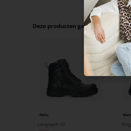
Deze producten ga je leuk vinden
Helix
Mam
Longreach S3
Slin