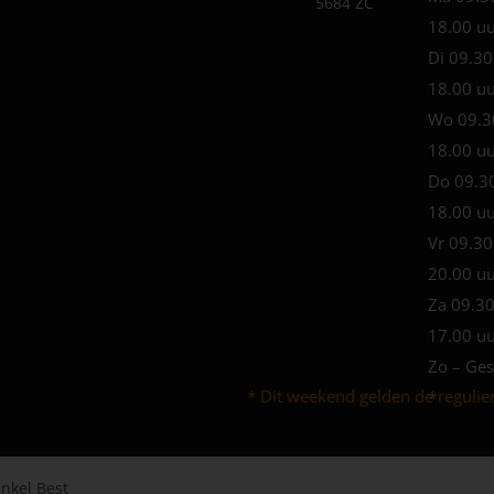
5684 ZC
18.00 u
Di 09.30
18.00 u
Wo 09.3
18.00 u
Do 09.3
18.00 u
Vr 09.30
20.00 u
Za 09.30
17.00 u
Zo – Ges
* Dit weekend gelden de regulie
*
nkel Best