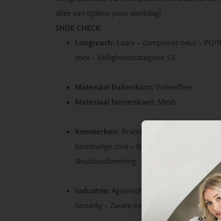
alles aan tijdens jouw werkdag!
SHOE CHECK
Longreach:
Laars – composiet neus – PU/
zool – Veiligheidscategorie S3
Materiaal buitenkant:
Volnerfleer
Materiaal binnenkant:
Mesh
Kenmerken:
Brandstof- en oliebestendige 
bestendige zool – BOA sluiting – SRC – TPU
Neusbescherming
Industrie:
Agrarische sector – Bouw – Che
Security – Zware industrie