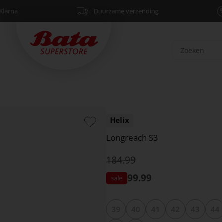
Klarna
Duurzame verzending
Helix
Longreach S3
184.99
99.99
39
40
41
42
43
44