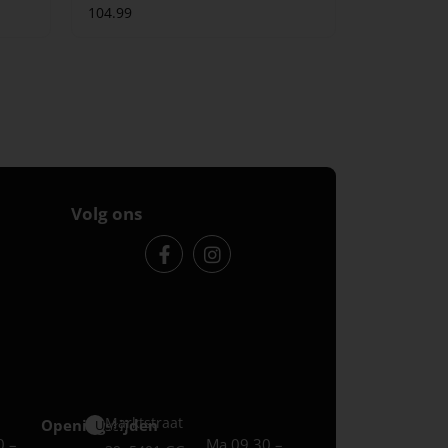
104.99
Volg ons
Marktstraat
Openingstijden
Uden
0 –
Ma 09.30 –