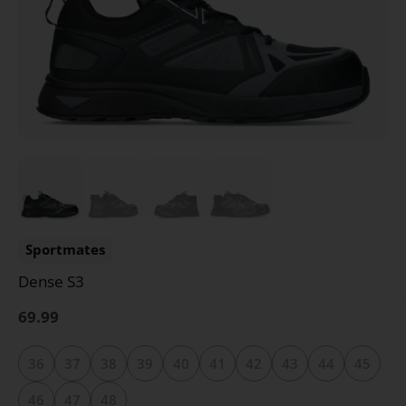
Sportmates
Dense S3
69.99
36
37
38
39
40
41
42
43
44
45
46
47
48