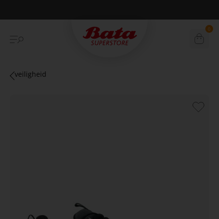
Betaal achteraf met Klarna
0
veiligheid