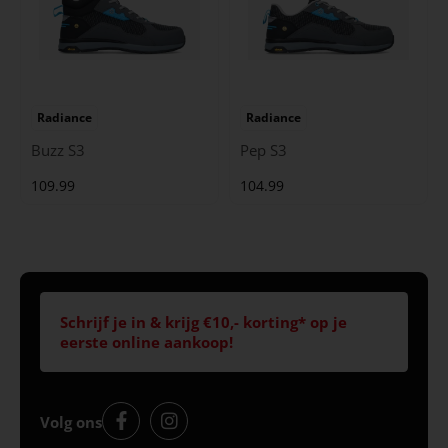
Radiance
Radiance
Buzz S3
Pep S3
109.99
104.99
Schrijf je in & krijg €10,- korting* op je
eerste online aankoop!
Volg ons