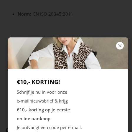
Norm
: EN ISO 20345:2011
Eigenschappen
Seizoen
Kleur
STD
Zwart
Merk
Eigenschappen
€10,- KORTING!
Sportmates
Antistatisch
Rubberen
Schrijf je nu in voor onze
loopzool
Uitneembare
e-mailnieuwsbrief & krijg
zool
€10,- korting op je eerste
online aankoop.
Je ontvangt een code per e-mail.
Deze producten ga je leuk vinden