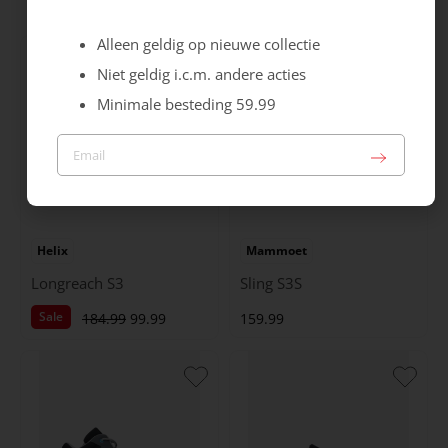
Alleen geldig op nieuwe collectie
Niet geldig i.c.m. andere acties
Minimale besteding 59.99
Helix
Mammoet
Longreach S3
Sling S3S
Sale
184.99
99.99
159.99