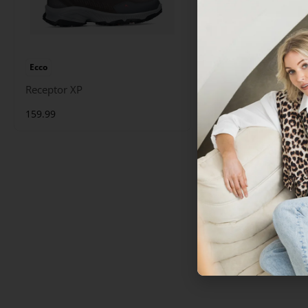
Ecco
Ecco
Receptor XP
MX M
159.99
129.99