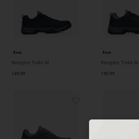
Ecco
Ecco
Receptor Trekk M
Receptor Trekk M
149.99
149.99