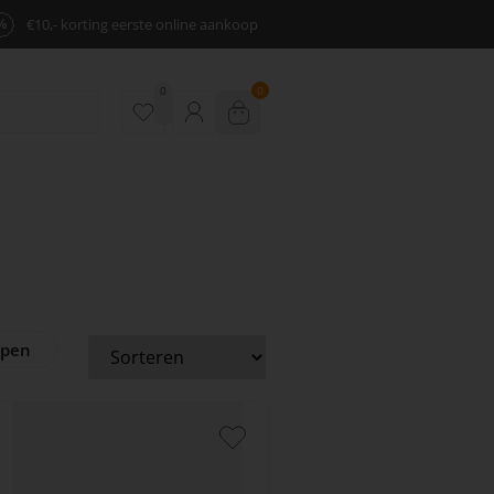
%
€10,- korting eerste online aankoop
0
0
ppen