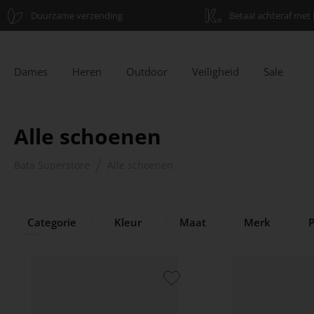
Duurzame verzending
Betaal achteraf met 
Dames
Heren
Outdoor
Veiligheid
Sale
Alle schoenen
Bata Superstore
Alle schoenen
Categorie
Kleur
Maat
Merk
P