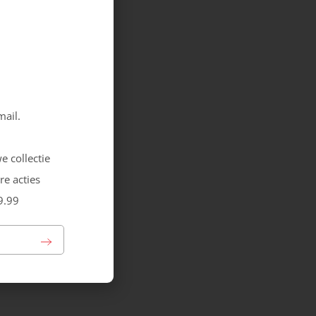
mail.
e collectie
re acties
9.99