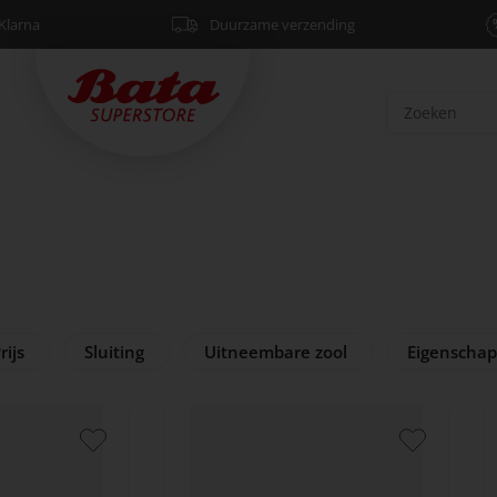
Klarna
Duurzame verzending
rijs
Sluiting
Uitneembare zool
Eigenscha