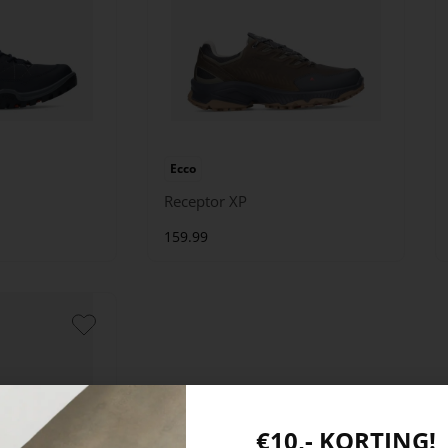
Ecco
Receptor XP
159.99
€10,- KORTING!