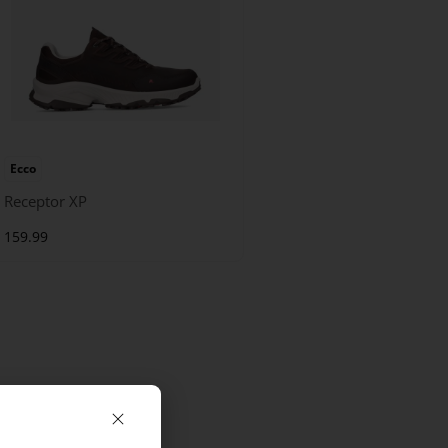
Ecco
Receptor XP
159.99