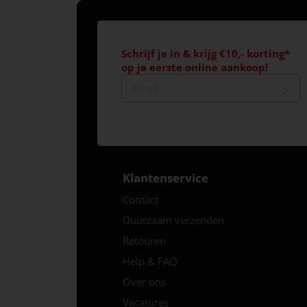
Schrijf je in & krijg €10,- korting*
op je eerste online aankoop!
Klantenservice
Contact
Duurzaam verzenden
Retouren
Help & FAQ
Over ons
Vacatures