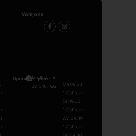
Volg ons
Marktstraat
Openingstijden
Uden
0 –
Ma 09.30 –
39, 5401 GG
ur
17.30 uur
 –
Di 09.30 –
ur
17.30 uur
0 –
Wo 09.30 –
ur
17.30 uur
0 –
Do 09.30 –