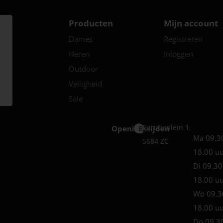
Producten
Mijn account
Dames
Registreren
Heren
Inloggen
Outdoor
Veiligheid
Sale
Europaplein 1,
Openingstijden
Best
Ma 09.3
5684 ZC
18.00 u
Di 09.30
18.00 u
Wo 09.3
18.00 u
Do 09.3