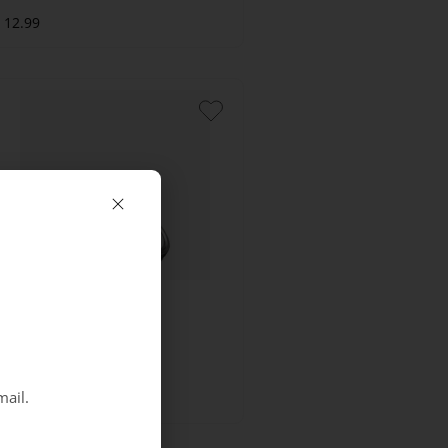
12.99
Collonil
Shoe Cream Zwart
mail.
5.99