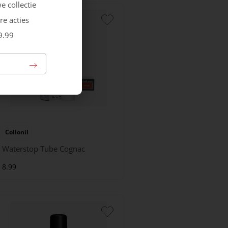
e collectie
re acties
9.99
Collonil
Waterstop Tube Cognac
8.99