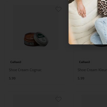
Collonil
Collonil
Shoe Cream Cognac
Shoe Cream Kleur
5.99
5.99