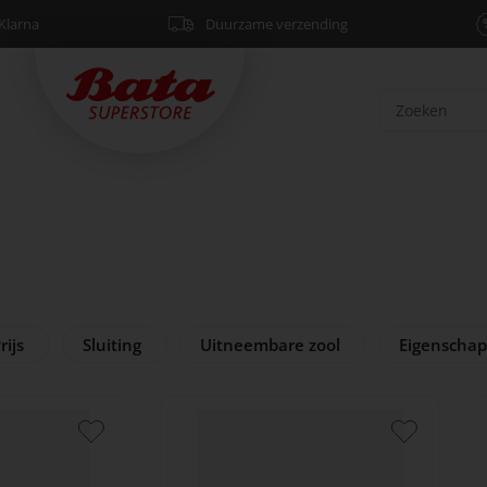
Klarna
Duurzame verzending
rijs
Sluiting
Uitneembare zool
Eigenscha