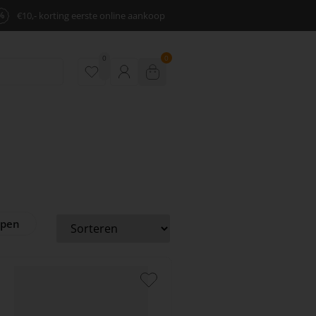
%
€10,- korting eerste online aankoop
0
0
ppen