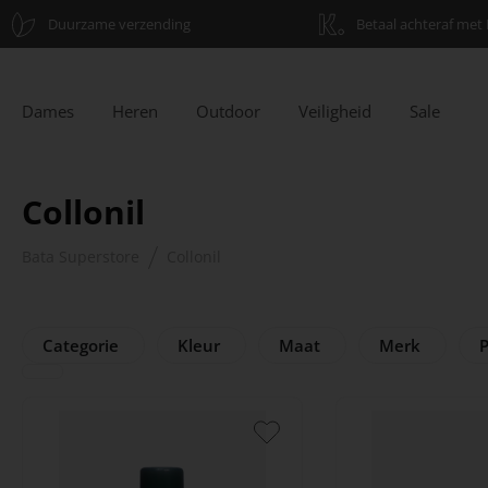
Duurzame verzending
Betaal achteraf met 
Dames
Heren
Outdoor
Veiligheid
Sale
Collonil
Bata Superstore
Collonil
Categorie
Kleur
Maat
Merk
P