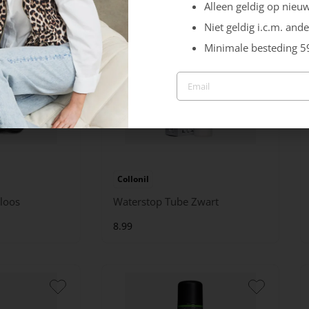
Alleen geldig op nieuw
Niet geldig i.c.m. ande
Minimale besteding 5
Collonil
loos
Waterstop Tube Zwart
8.99