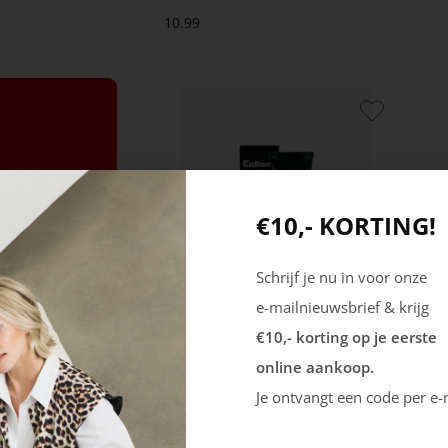
10.99
€10,- KORTING!
Schrijf je nu in voor onze
e-mailnieuwsbrief & krijg
Collonil
€10,- korting op je eerste
Rustical Tube Kleurloos
online aankoop.
Je ontvangt een code per e-
8.99