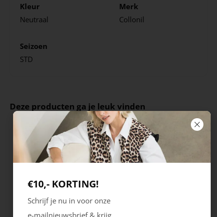
Kleur
Merk
Neutraal
Collonil
Seizoen
STD
Deze producten ga je leuk vinden
€10,- KORTING!
Schrijf je nu in voor onze
e-mailnieuwsbrief & krijg