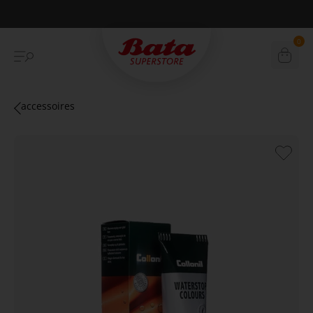
Betaal achteraf met Klarna
0
accessoires