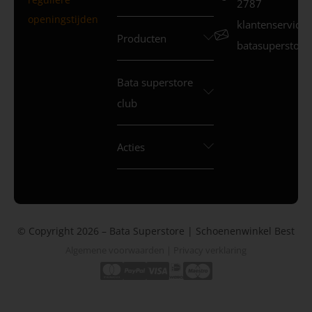
2787
openingstijden
klantenservice
Producten
batasuperstore.
Bata superstore
club
Acties
© Copyright 2026 – Bata Superstore | Schoenenwinkel Best
Algemene voorwaarden
|
Privacy verklaring