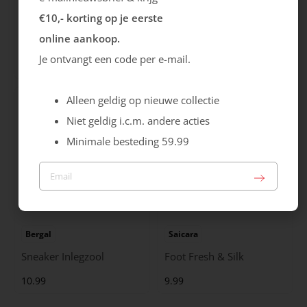
€10,- korting op je eerste
Bergal
Pedag
online aankoop.
Soft Luxury Inlegzool
Soft Move Inlegzool
Je ontvangt een code per e-mail.
21.99
19.99
Alleen geldig op nieuwe collectie
Niet geldig i.c.m. andere acties
Minimale besteding 59.99
Bergal
Saicara
Sneaker Inlegzool
Foot Fresh & Silk
10.99
9.99