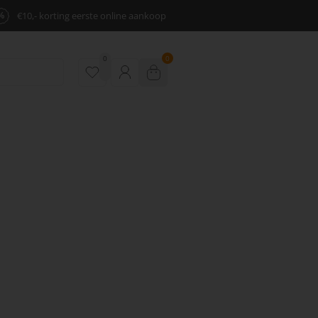
%
€10,- korting eerste online aankoop
0
0