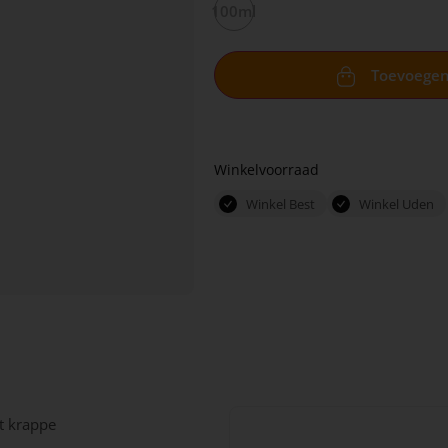
100ml
Toevoege
Winkelvoorraad
Winkel Best
Winkel Uden
t krappe