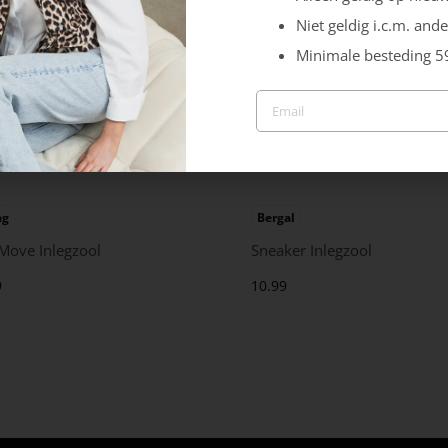
Niet geldig i.c.m. ande
Minimale besteding 5
ag
Bergal
 Move Inlegzool
Sneaker Inlegzool
9
10.99