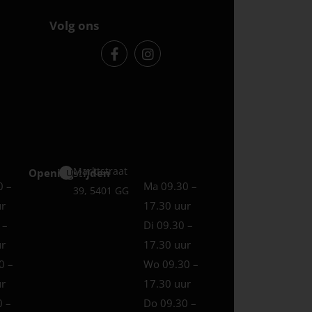
Volg ons
Marktstraat
Openingstijden
Uden
0 –
Ma 09.30 –
39, 5401 GG
ur
17.30 uur
 –
Di 09.30 –
ur
17.30 uur
0 –
Wo 09.30 –
ur
17.30 uur
0 –
Do 09.30 –