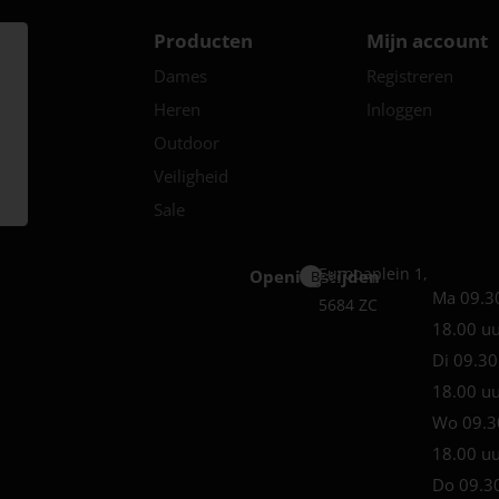
Producten
Mijn account
Dames
Registreren
Heren
Inloggen
Outdoor
Veiligheid
Sale
Europaplein 1,
Openingstijden
Best
Ma 09.3
5684 ZC
18.00 u
Di 09.30
18.00 u
Wo 09.3
18.00 u
Do 09.3