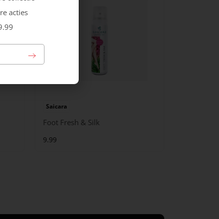
re acties
9.99
Saicara
Foot Fresh & Silk
9.99