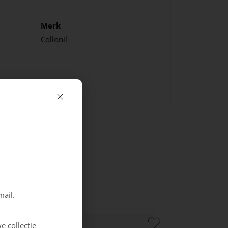
Merk
Collonil
mail.
e collectie