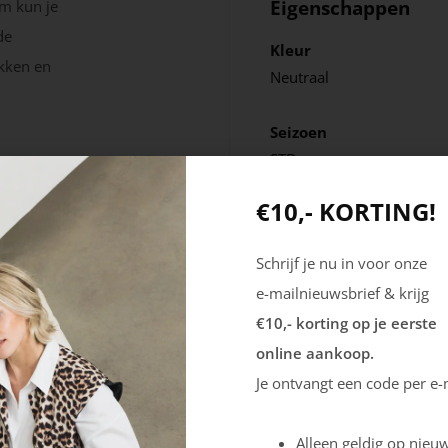
Eigenschappen
im kun je
de
Kleur
ekken en
Neutraal
Seizoen
STD
€10,- KORTING!
Schrijf je nu in voor onze
e-mailnieuwsbrief & krijg
€10,- korting op je eerste
online aankoop.
Je ontvangt een code per e-
Alleen geldig op nieuw