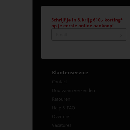
Schrijf je in & krijg €10,- korting*
op je eerste online aankoop!
Klantenservice
Contact
Duurzaam verzenden
Retouren
Help & FAQ
Over ons
Vacatures