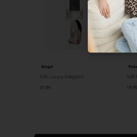
Bergal
Ped
Soft Luxury Inlegzool
Soft
21.99
19.9