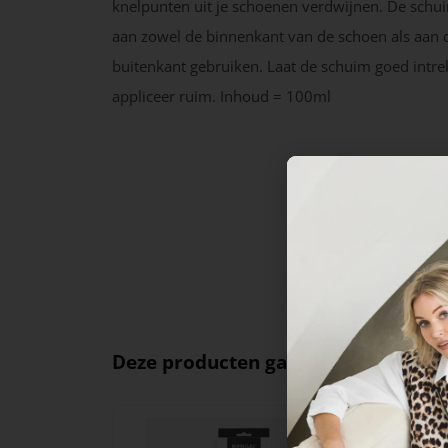
knelpunten uit je schoenen verdwijnen. De schu
aan zowel de binnenkant van de schoen als aan 
buitenkant gebruiken. Laat de schuim goed intr
appliceer ruim. Inhoud = 100ml
Deze producten ga je leuk vinden