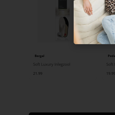
Bergal
Ped
Soft Luxury Inlegzool
Soft
21.99
19.9