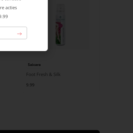
re acties
9.99
Saicara
Foot Fresh & Silk
9.99