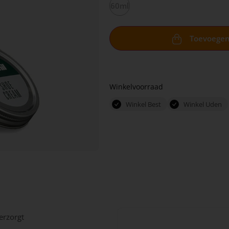
60ml
Toevoege
Winkelvoorraad
Winkel Best
Winkel Uden
erzorgt