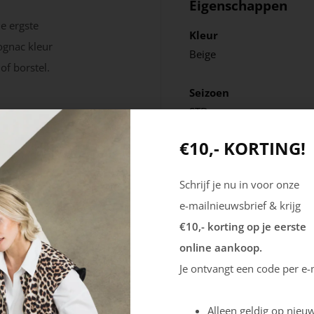
Eigenschappen
de ergste
Kleur
ognac kleur
Beige
f borstel.
Seizoen
STD
€10,- KORTING!
Schrijf je nu in voor onze
e-mailnieuwsbrief & krijg
€10,- korting op je eerste
online aankoop.
Je ontvangt een code per e-
Alleen geldig op nieuw