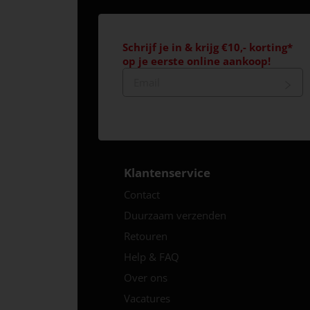
Schrijf je in & krijg €10,- korting*
op je eerste online aankoop!
Klantenservice
Contact
Duurzaam verzenden
Retouren
Help & FAQ
Over ons
Vacatures