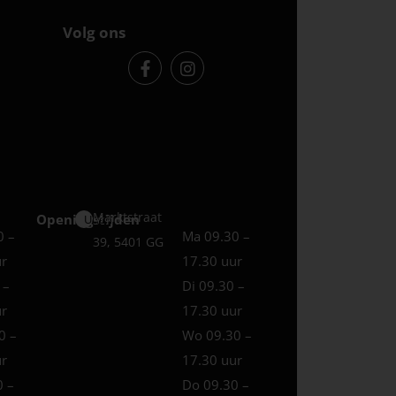
Volg ons
Marktstraat
Openingstijden
Uden
0 –
Ma 09.30 –
39, 5401 GG
ur
17.30 uur
 –
Di 09.30 –
ur
17.30 uur
0 –
Wo 09.30 –
ur
17.30 uur
0 –
Do 09.30 –