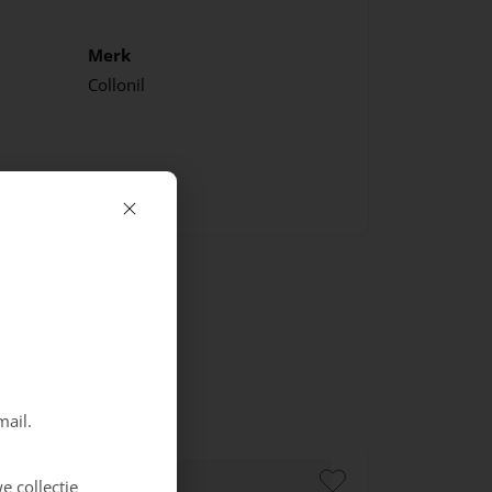
Merk
Collonil
mail.
e collectie