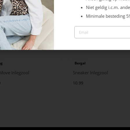
Niet geldig i.c.m. ande
Minimale besteding 5
ag
Bergal
 Move Inlegzool
Sneaker Inlegzool
9
10.99