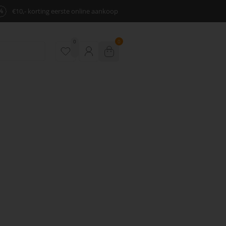
%
€10,- korting eerste online aankoop
0
0