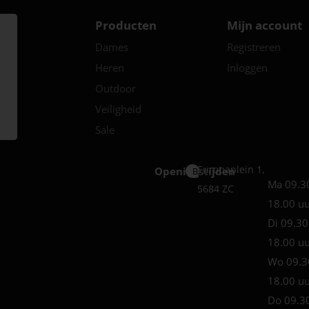
Producten
Mijn account
Dames
Registreren
Heren
Inloggen
Outdoor
Veiligheid
Sale
Europaplein 1,
Openingstijden
Best
Ma 09.3
5684 ZC
18.00 u
Di 09.30
18.00 u
Wo 09.3
18.00 u
Do 09.3