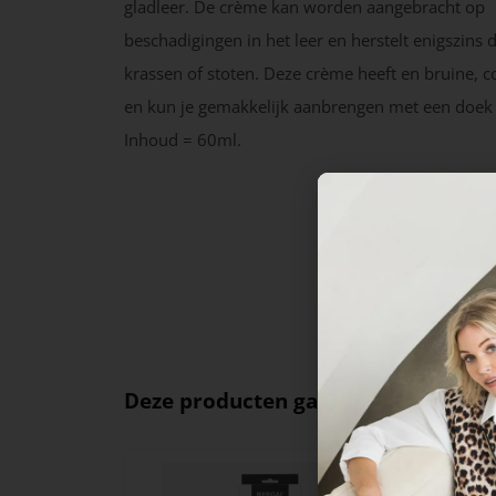
gladleer. De crème kan worden aangebracht op
beschadigingen in het leer en herstelt enigszins 
krassen of stoten. Deze crème heeft en bruine, c
en kun je gemakkelijk aanbrengen met een doek o
Inhoud = 60ml.
Deze producten ga je leuk vinden