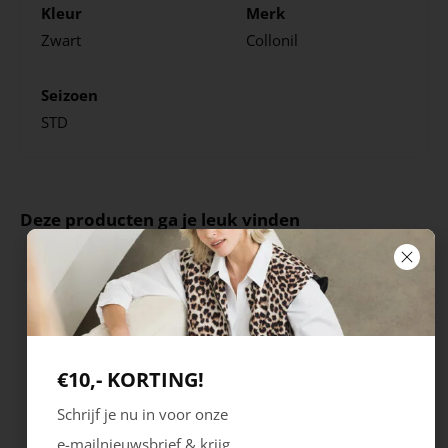
Kleur
Merk
Zwart
Collonil
Seizoen
STD
Deze producten ga je leuk vinden
€10,- KORTING!
Schrijf je nu in voor onze
e-mailnieuwsbrief & krijg