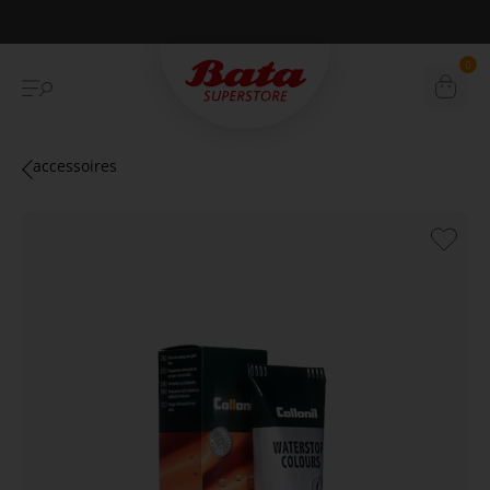
Betaal achteraf met Klarna
0
accessoires