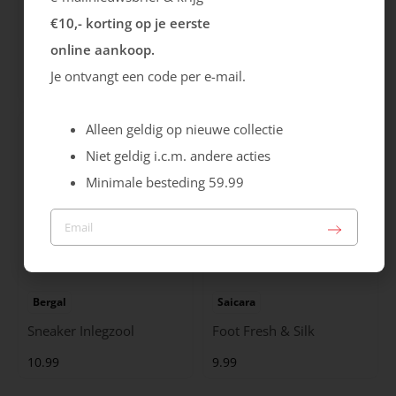
€10,- korting op je eerste
Bergal
Pedag
online aankoop.
Soft Luxury Inlegzool
Soft Move Inlegzool
Je ontvangt een code per e-mail.
21.99
19.99
Alleen geldig op nieuwe collectie
Niet geldig i.c.m. andere acties
Minimale besteding 59.99
Bergal
Saicara
Sneaker Inlegzool
Foot Fresh & Silk
10.99
9.99