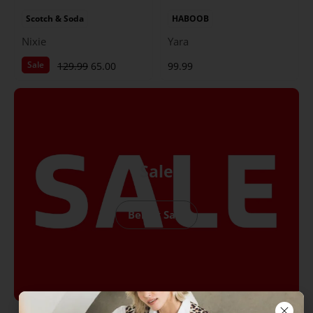
Scotch & Soda
HABOOB
Nixie
Yara
Sale
129.99
65.00
99.99
Sale
Bekijk Sale