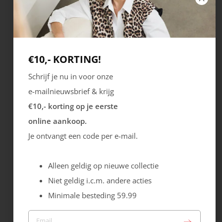
€10,- KORTING!
Schrijf je nu in voor onze
e-mailnieuwsbrief & krijg
Mexx
Mexx
€10,- korting op je eerste
Tami Sunday
Tami Sunday
online aankoop.
Je ontvangt een code per e-mail.
Sale
Sale
69.99
35.00
69.99
35.00
Alleen geldig op nieuwe collectie
Niet geldig i.c.m. andere acties
Minimale besteding 59.99