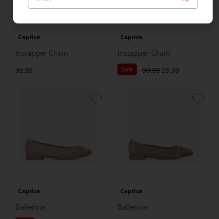
Caprice
Caprice
Instapper Chain
Instapper Chain
Sale
99.99
99.99
59.99
Caprice
Caprice
Ballerina
Ballerina