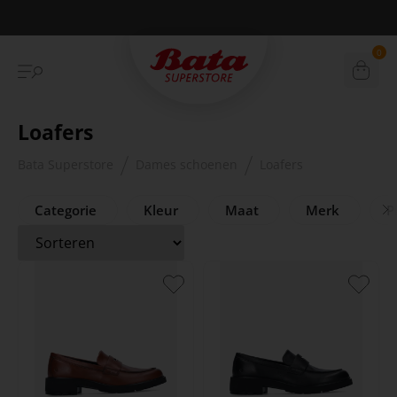
Betaal achteraf met Klarna
0
Loafers
Bata Superstore
Dames schoenen
Loafers
Categorie
Kleur
Maat
Merk
Pr