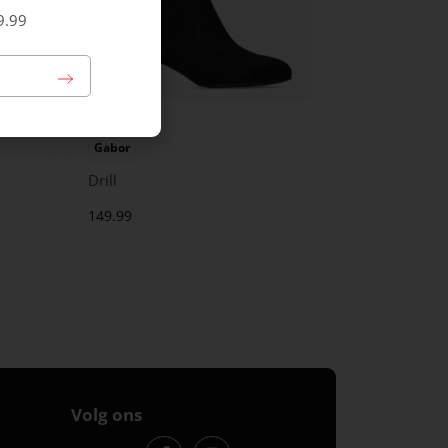
9.99
Gabor
Drill
149.99
Volg ons