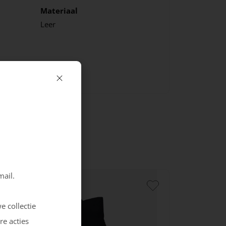
Materiaal
Leer
mail.
e collectie
re acties