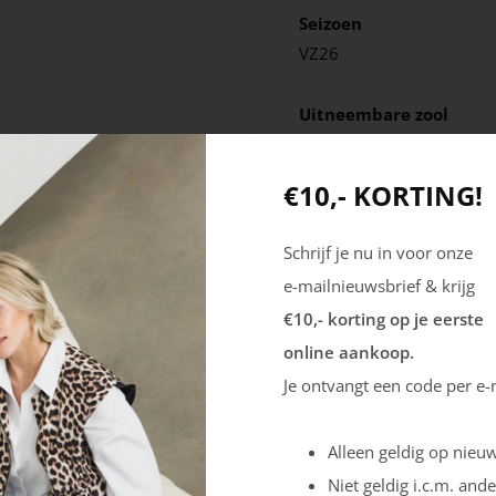
Seizoen
VZ26
Uitneembare zool
Ja
€10,- KORTING!
Schrijf je nu in voor onze
e-mailnieuwsbrief & krijg
€10,- korting op je eerste
online aankoop.
Je ontvangt een code per e-
Alleen geldig op nieuw
Niet geldig i.c.m. ande