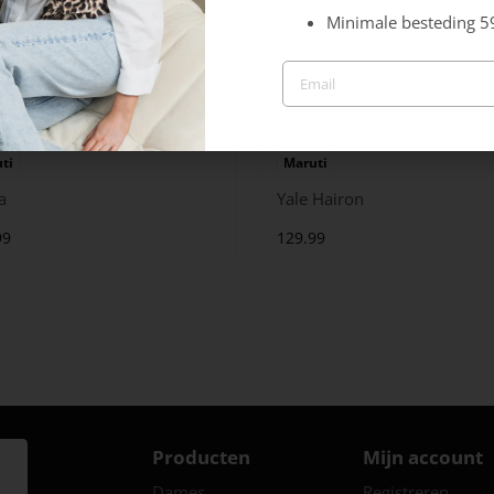
Minimale besteding 5
ti
Maruti
a
Yale Hairon
99
129.99
Producten
Mijn account
Dames
Registreren