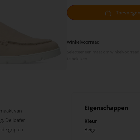
Toevoege
Winkelvoorraad
Selecteer een maat om winkel­voorraad
te bekijken
Eigenschappen
emaakt van
g. De loafer
Kleur
nde grip en
Beige