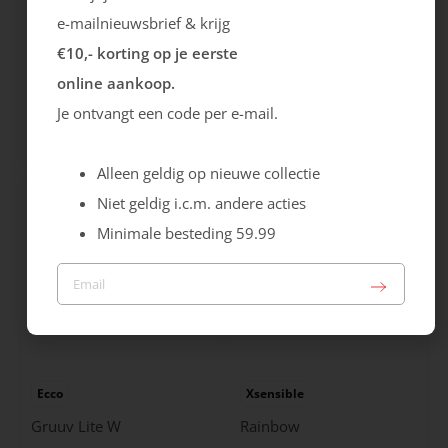
e-mailnieuwsbrief & krijg
€10,- korting op je eerste
Gabor
Caprice
online aankoop.
Je ontvangt een code per e-mail.
Hairy
Laars
159.99
89.99
Alleen geldig op nieuwe collectie
Niet geldig i.c.m. andere acties
Minimale besteding 59.99
Ecco
Xsensible
Gruuv Lite W
Rainbow