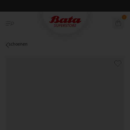
Betaal achteraf met Klarna
0
schoenen