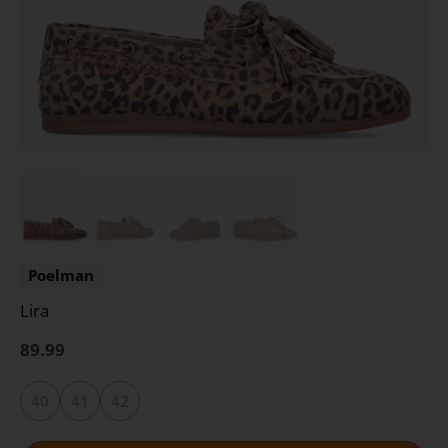
Poelman
Lira
89.99
40
41
42