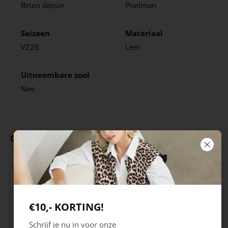
Bruin dessin
Poelman
Seizoen
Materiaal
VZ26
Leer
Uitneembare zool
Nee
Deze producten ga je leuk vinden
€10,- KORTING!
Schrijf je nu in voor onze