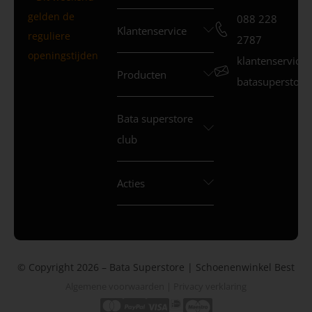
gelden de
088 228
Klantenservice
reguliere
2787
openingstijden
klantenservice
Producten
batasuperstore.
Bata superstore
club
Acties
© Copyright 2026 – Bata Superstore | Schoenenwinkel Best
Algemene voorwaarden
|
Privacy verklaring