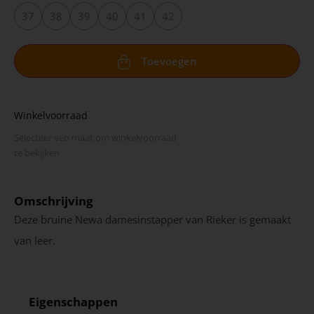
37
38
39
40
41
42
Toevoegen
Winkelvoorraad
Selecteer een maat om winkel­voorraad
te bekijken
Omschrijving
Deze bruine Newa damesinstapper van Rieker is gemaakt
van leer.
Eigenschappen