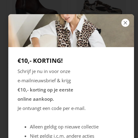
Rieker
Maruti
Cristallino
Roma
99.99
129.99
€10,- KORTING!
Schrijf je nu in voor onze
e-mailnieuwsbrief & krijg
€10,- korting op je eerste
online aankoop.
Je ontvangt een code per e-mail.
Alleen geldig op nieuwe collectie
Maruti
Gabor
Niet geldig i.c.m. andere acties