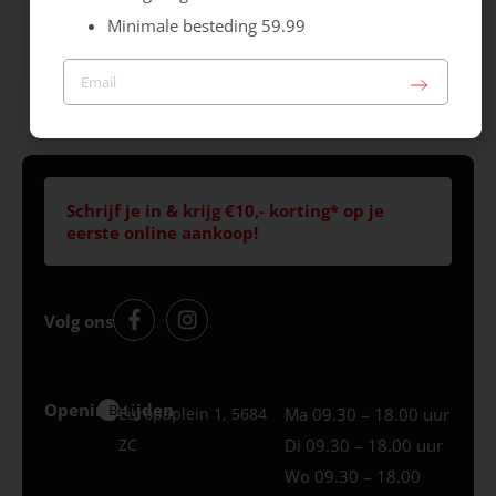
Yale Hairon
Drill
Minimale besteding 59.99
129.99
149.99
Schrijf je in & krijg €10,- korting* op je
eerste online aankoop!
Volg ons
Openingstijden
Best
Europaplein 1, 5684
Ma 09.30 – 18.00 uur
ZC
Di 09.30 – 18.00 uur
Wo 09.30 – 18.00