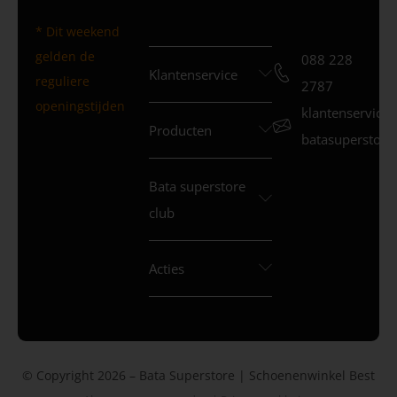
* Dit weekend
gelden de
088 228
Klantenservice
reguliere
2787
openingstijden
klantenservice
Producten
batasuperstore.
Bata superstore
club
Acties
© Copyright 2026 – Bata Superstore | Schoenenwinkel Best