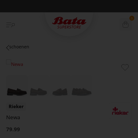
Betaal achteraf met Klarna
0
schoenen
Rieker
Newa
79.99