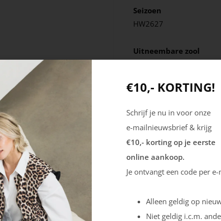
Seizoen
HW2627
Uitneembare zool
Ja
€10,- KORTING!
Schrijf je nu in voor onze
e-mailnieuwsbrief & krijg
€10,- korting op je eerste
online aankoop.
Je ontvangt een code per e-
Alleen geldig op nieuw
Niet geldig i.c.m. ande