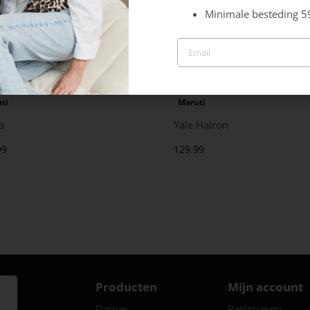
Minimale besteding 5
ti
Maruti
a
Yale Hairon
99
129.99
Producten
Mijn account
Dames
Registreren