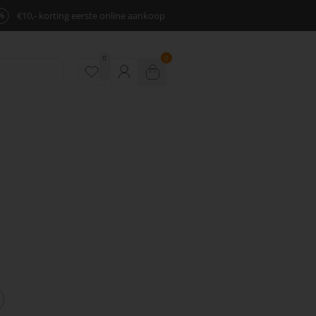
%
€10,- korting eerste online aankoop
0
0