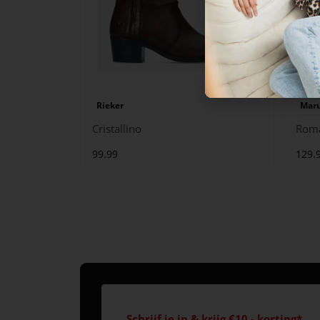
Rieker
Maru
Cristallino
Rom
99.99
129.
Schrijf je in & krijg €10,- korting*