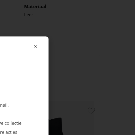
Materiaal
Leer
mail.
e collectie
re acties