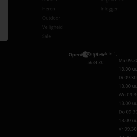
Heren
Inloggen
Outdoor
Veiligheid
Sale
Europaplein 1,
Openingstijden
Best
Ma 09.3
5684 ZC
18.00 u
Di 09.30
18.00 u
Wo 09.3
18.00 u
Do 09.3
18.00 u
Vr 09.30