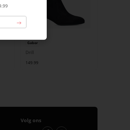
9.99
Gabor
Drill
149.99
Volg ons