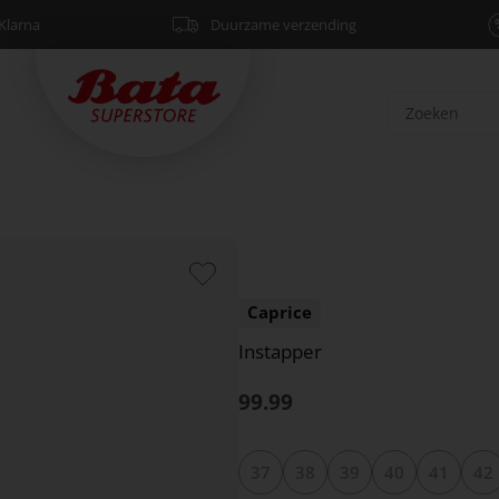
Klarna
Duurzame verzending
Caprice
Instapper
99.99
37
38
39
40
41
42