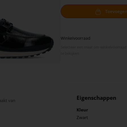
Toevoege
Winkelvoorraad
Selecteer een maat om winkel­voorraad
te bekijken
Eigenschappen
aakt van
Kleur
Zwart