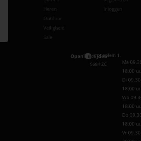
Heren
Inloggen
Outdoor
Veiligheid
Sale
Europaplein 1,
Openingstijden
Best
Ma 09.3
5684 ZC
18.00 u
Di 09.30
18.00 u
Wo 09.3
18.00 u
Do 09.3
18.00 u
Vr 09.30