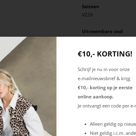
Seizoen
VZ26
Uitneembare zool
Nee
€10,- KORTING!
Schrijf je nu in voor onze
e-mailnieuwsbrief & krijg
€10,- korting op je eerste
online aankoop.
Je ontvangt een code per e-
Alleen geldig op nieuw
Niet geldig i.c.m. ande