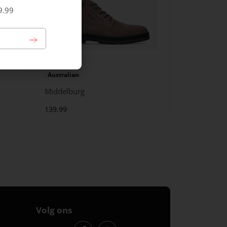
9.99
Australian
Middelburg
139.99
Volg ons