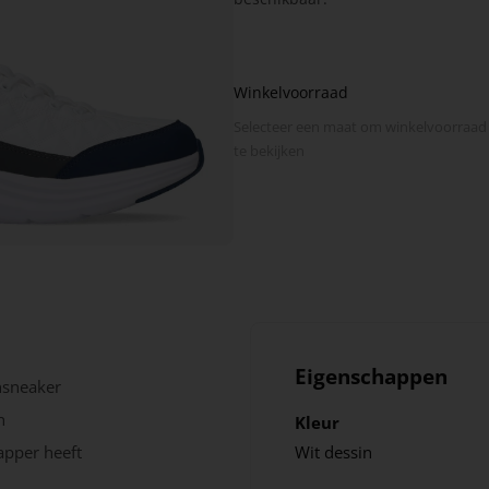
Winkelvoorraad
Selecteer een maat om winkel­voorraad
te bekijken
Eigenschappen
nsneaker
n
Kleur
apper heeft
Wit dessin