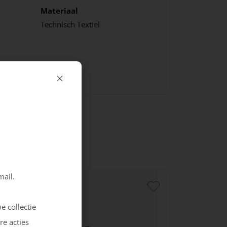
Materiaal
Technisch Textiel
mail.
e collectie
re acties