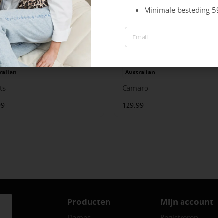
Minimale besteding 5
ralian
Australian
ts
Camaro
99
129.99
Producten
Mijn account
Dames
Registreren