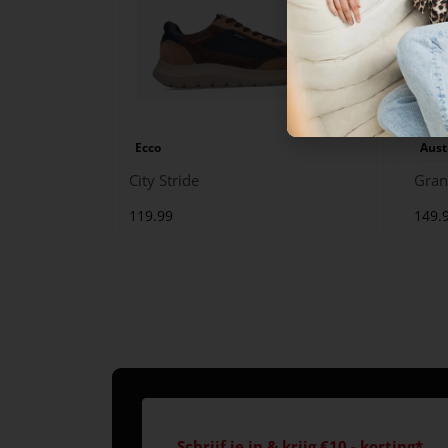
Ecco
Aust
City Stride
Gran
119.99
149.
Schrijf je in & krijg €10,- korting*