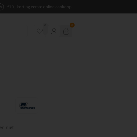
%
€10,- korting eerste online aankoop
0
0
en niet