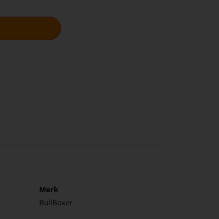
n
Merk
BullBoxer