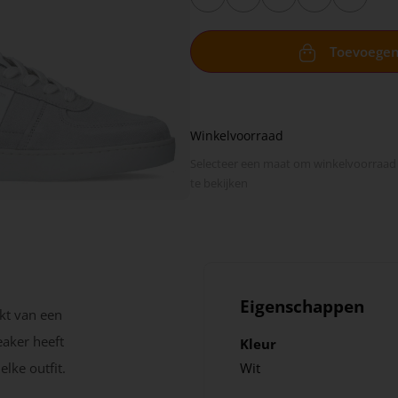
Toevoege
Winkelvoorraad
Selecteer een maat om winkel­voorraad
te bekijken
Eigenschappen
kt van een
eaker heeft
Kleur
elke outfit.
Wit