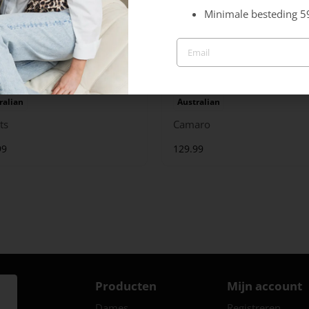
Minimale besteding 5
ralian
Australian
ts
Camaro
99
129.99
Producten
Mijn account
Dames
Registreren