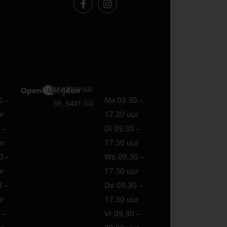
Marktstraat
Openingstijden
Uden
0 –
Ma 09.30 –
39, 5401 GG
ur
17.30 uur
 –
Di 09.30 –
ur
17.30 uur
0 –
Wo 09.30 –
ur
17.30 uur
0 –
Do 09.30 –
ur
17.30 uur
 –
Vr 09.30 –