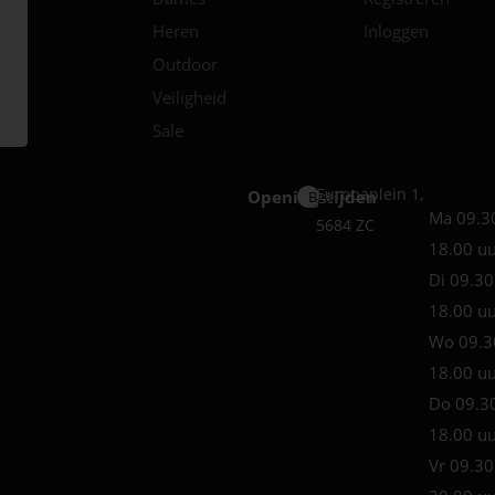
Heren
Inloggen
Outdoor
Veiligheid
Sale
Europaplein 1,
Openingstijden
Best
Ma 09.3
5684 ZC
18.00 u
Di 09.30
18.00 u
Wo 09.3
18.00 u
Do 09.3
18.00 u
Vr 09.30