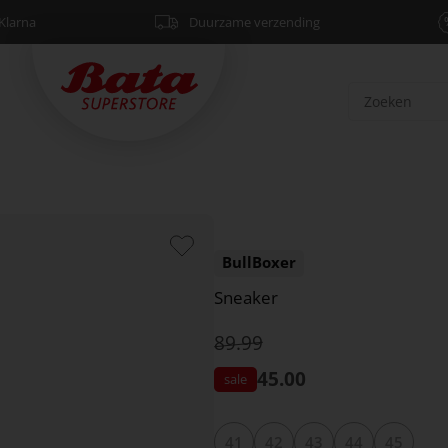
Klarna
Duurzame verzending
BullBoxer
Sneaker
89.99
45.00
41
42
43
44
45