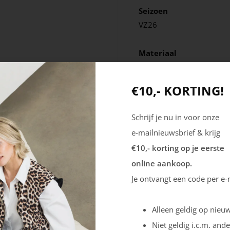
Seizoen
VZ26
Materiaal
Leer
€10,- KORTING!
Schrijf je nu in voor onze
e-mailnieuwsbrief & krijg
€10,- korting op je eerste
online aankoop.
Je ontvangt een code per e-
Alleen geldig op nieuw
Niet geldig i.c.m. ande