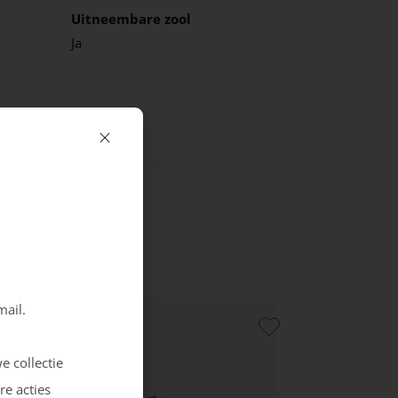
Uitneembare zool
Ja
mail.
e collectie
re acties