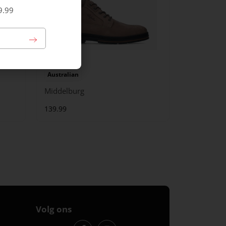
9.99
Australian
Middelburg
139.99
Volg ons