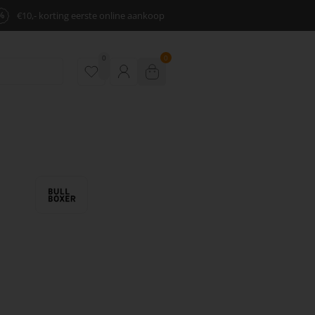
%
€10,- korting eerste online aankoop
0
0