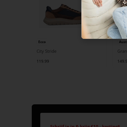
Ecco
Aust
City Stride
Gran
119.99
149.
Schrijf je in & krijg €10,- korting*