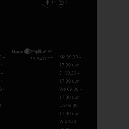
Marktstraat
Openingstijden
Uden
0 –
Ma 09.30 –
39, 5401 GG
ur
17.30 uur
 –
Di 09.30 –
ur
17.30 uur
0 –
Wo 09.30 –
ur
17.30 uur
0 –
Do 09.30 –
ur
17.30 uur
 –
Vr 09.30 –