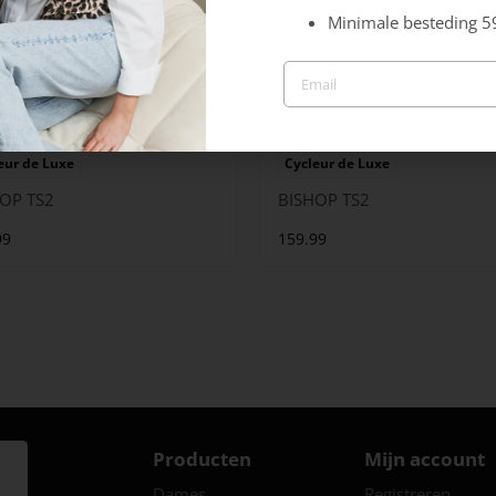
Minimale besteding 5
eur de Luxe
Cycleur de Luxe
OP TS2
BISHOP TS2
99
159.99
Producten
Mijn account
Dames
Registreren