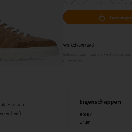
Toevoege
Winkelvoorraad
Selecteer een maat om winkel­voorraad
te bekijken
Eigenschappen
aakt van een
eaker heeft
Kleur
Bruin