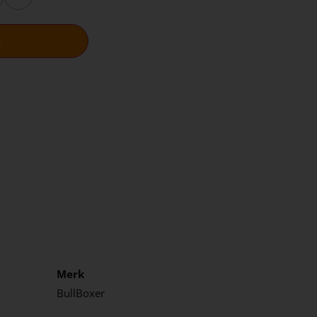
n
Merk
BullBoxer