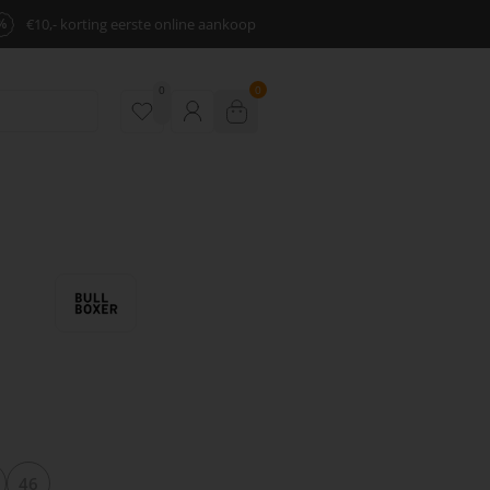
%
€10,- korting eerste online aankoop
0
0
46