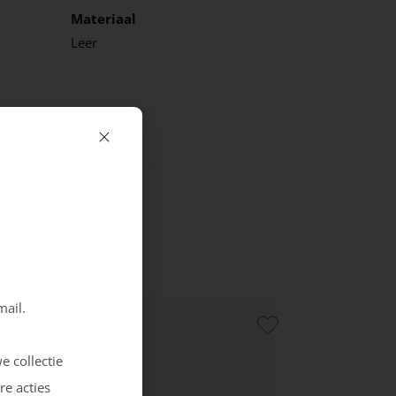
Materiaal
Leer
mail.
e collectie
re acties