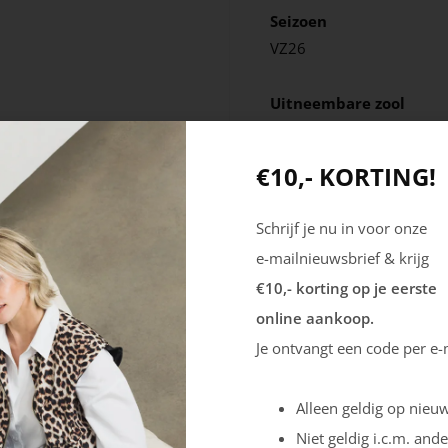
Seizoen
VZ26
Uitneembare zool
Ja
€10,- KORTING!
Schrijf je nu in voor onze
e-mailnieuwsbrief & krijg
€10,- korting op je eerste
online aankoop.
Je ontvangt een code per e-
Alleen geldig op nieuw
Niet geldig i.c.m. ande