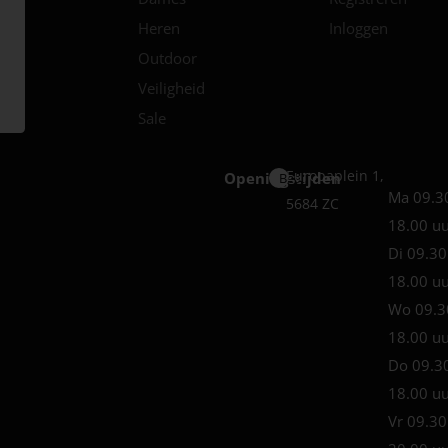
Heren
Inloggen
Outdoor
Veiligheid
Sale
Europaplein 1,
Openingstijden
Best
Ma 09.3
5684 ZC
18.00 u
Di 09.30
18.00 u
Wo 09.3
18.00 u
Do 09.3
18.00 u
Vr 09.30