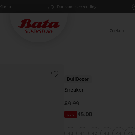
Klarna
Duurzame verzending
BullBoxer
Sneaker
89.99
45.00
40
41
42
43
44
45