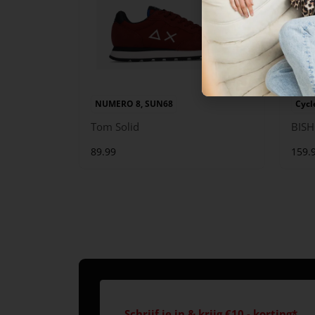
NUMERO 8, SUN68
Cycl
Tom Solid
BISH
89.99
159.
Schrijf je in & krijg €10,- korting*