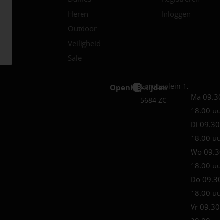
Heren
Inloggen
Outdoor
Veiligheid
Sale
Europaplein 1,
Openingstijden
Best
Ma 09.3
5684 ZC
18.00 u
Di 09.30
18.00 u
Wo 09.3
18.00 u
Do 09.3
18.00 u
Vr 09.30