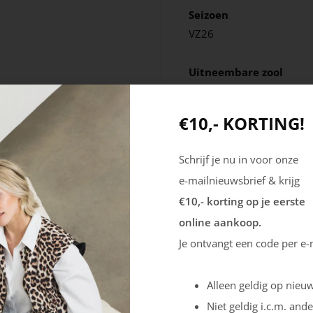
Seizoen
VZ26
Uitneembare zool
Nee
€10,- KORTING!
Schrijf je nu in voor onze
e-mailnieuwsbrief & krijg
€10,- korting op je eerste
online aankoop.
Je ontvangt een code per e-
Alleen geldig op nieuw
Niet geldig i.c.m. ande