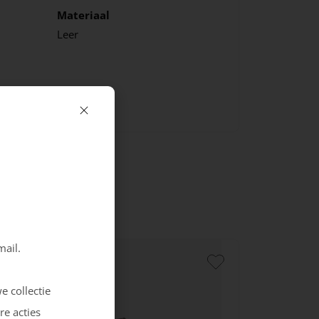
Materiaal
Leer
mail.
e collectie
re acties