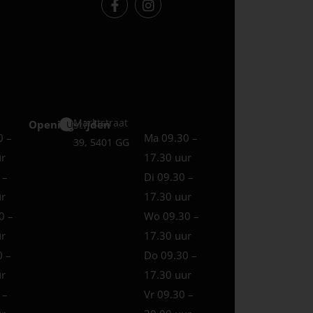
Marktstraat
Openingstijden
Uden
0 –
Ma 09.30 –
39, 5401 GG
ur
17.30 uur
 –
Di 09.30 –
ur
17.30 uur
0 –
Wo 09.30 –
ur
17.30 uur
0 –
Do 09.30 –
ur
17.30 uur
 –
Vr 09.30 –