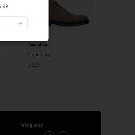
9.99
Australian
Middelburg
139.99
Volg ons