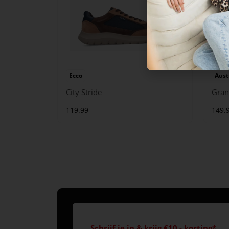
Ecco
Aust
City Stride
Gran
119.99
149.
Schrijf je in & krijg €10,- korting*