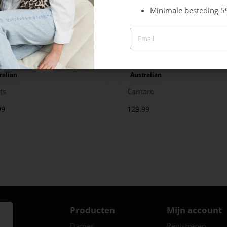
Minimale besteding 5
ralian
Australian
ts
Camaro
99
129.99
Producten
Mijn account
Dames
Registreren