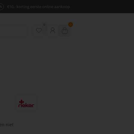
%
€10,- korting eerste online aankoop
0
0
en niet