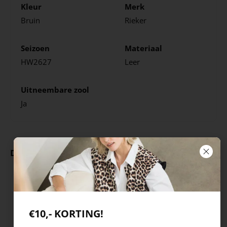
Kleur
Merk
Bruin
Rieker
Seizoen
Materiaal
HW2627
Leer
Uitneembare zool
Ja
Deze producten ga je leuk vinden
€10,- KORTING!