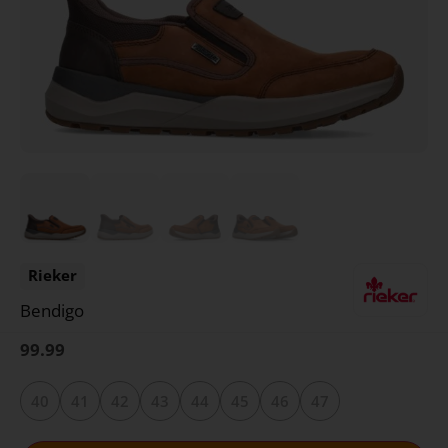
Rieker
Bendigo
99.99
40
41
42
43
44
45
46
47