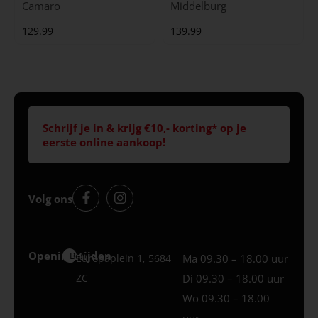
Camaro
Middelburg
129.99
139.99
Schrijf je in & krijg €10,- korting* op je
eerste online aankoop!
Volg ons
Openingstijden
Best
Europaplein 1, 5684
Ma 09.30 – 18.00 uur
ZC
Di 09.30 – 18.00 uur
Wo 09.30 – 18.00
uur