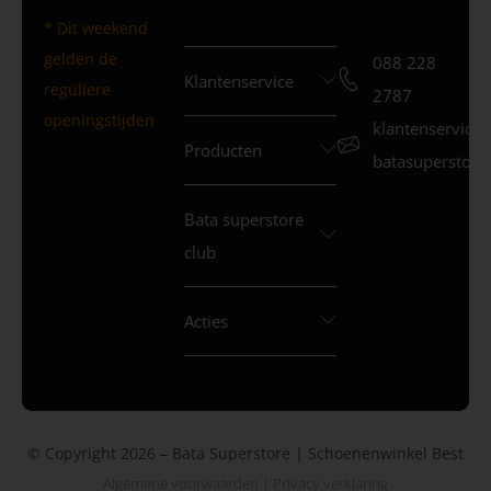
* Dit weekend
gelden de
088 228
Klantenservice
reguliere
2787
openingstijden
klantenservice
Producten
batasuperstore.
Bata superstore
club
Acties
© Copyright 2026 – Bata Superstore | Schoenenwinkel Best
Algemene voorwaarden
|
Privacy verklaring