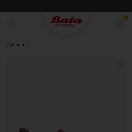
Betaal achteraf met Klarna
0
schoenen