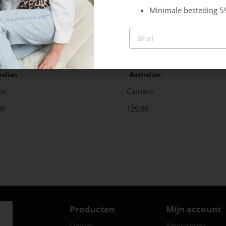
Minimale besteding 5
ralian
Australian
ts
Camaro
99
129.99
Producten
Mijn account
Dames
Registreren