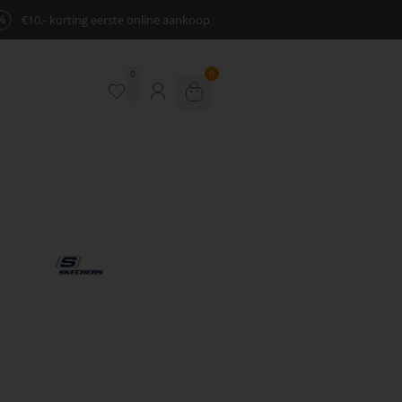
%
€10,- korting eerste online aankoop
0
0