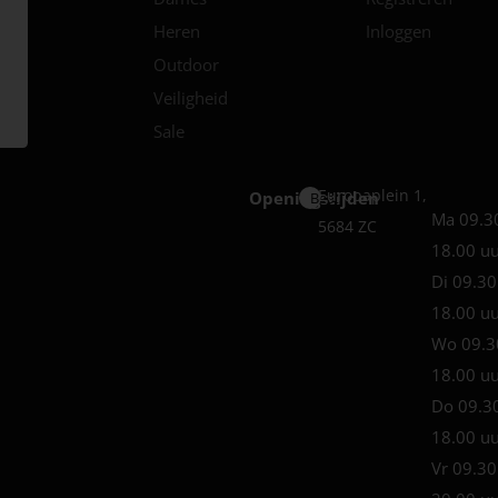
Heren
Inloggen
Outdoor
Veiligheid
Sale
Europaplein 1,
Openingstijden
Best
Ma 09.3
5684 ZC
18.00 u
Di 09.30
18.00 u
Wo 09.3
18.00 u
Do 09.3
18.00 u
Vr 09.30