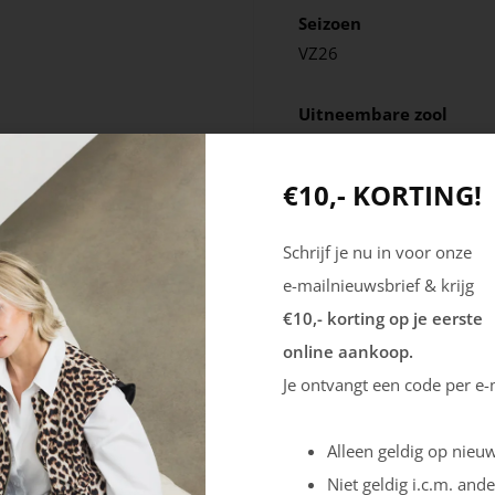
Seizoen
VZ26
Uitneembare zool
Nee
€10,- KORTING!
Schrijf je nu in voor onze
e-mailnieuwsbrief & krijg
€10,- korting op je eerste
online aankoop.
Je ontvangt een code per e-
Alleen geldig op nieuw
Niet geldig i.c.m. ande