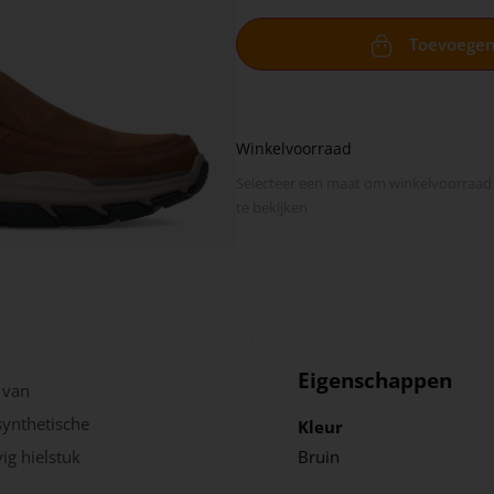
Toevoege
Winkelvoorraad
Selecteer een maat om winkel­voorraad
te bekijken
Eigenschappen
 van
synthetische
Kleur
ig hielstuk
Bruin