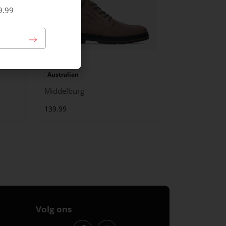
9.99
Australian
Middelburg
139.99
Volg ons