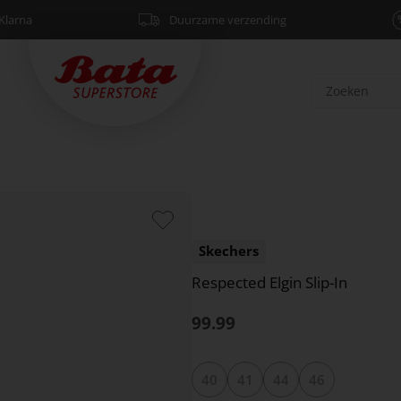
Klarna
Duurzame verzending
Skechers
Respected Elgin Slip-In
99.99
40
41
44
46