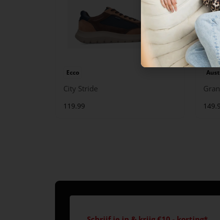
Ecco
Aust
City Stride
Gran
119.99
149.
Schrijf je in & krijg €10,- korting*