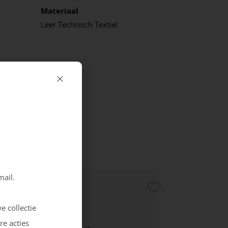
Materiaal
Leer
Technisch Textiel
mail.
e collectie
re acties