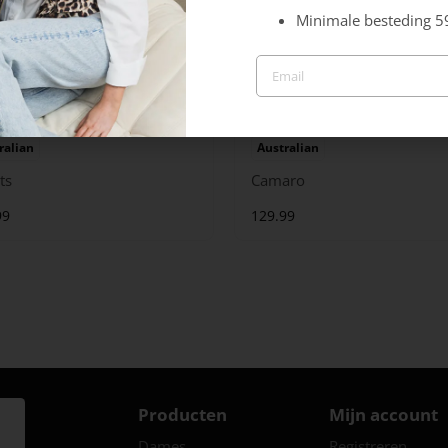
Minimale besteding 5
ralian
Australian
ts
Camaro
99
129.99
Producten
Mijn account
Dames
Registreren