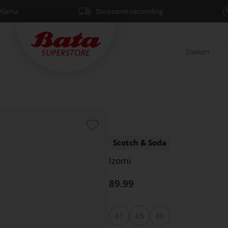
Klarna
Duurzame verzending
Scotch & Soda
Izomi
89.99
41
45
46