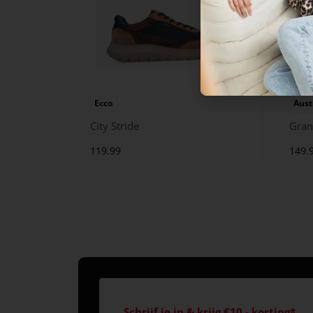
Ecco
Aust
City Stride
Gran
119.99
149.
Schrijf je in & krijg €10,- korting*