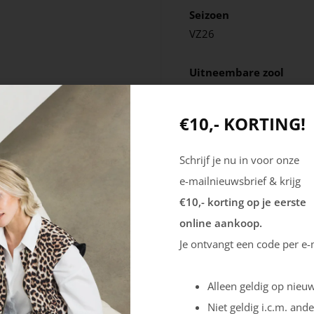
Seizoen
VZ26
Uitneembare zool
Nee
€10,- KORTING!
Schrijf je nu in voor onze
e-mailnieuwsbrief & krijg
€10,- korting op je eerste
online aankoop.
Je ontvangt een code per e-
Alleen geldig op nieuw
Niet geldig i.c.m. ande