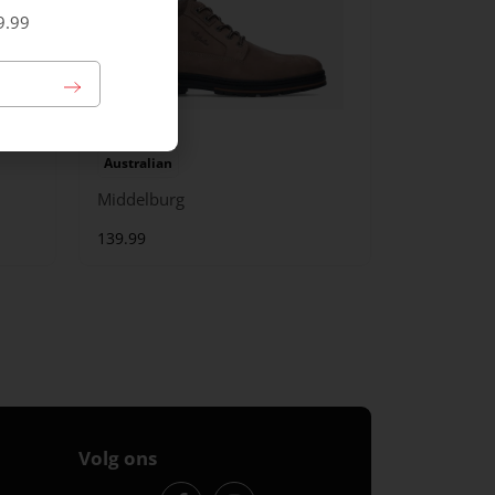
9.99
Australian
Middelburg
139.99
Volg ons