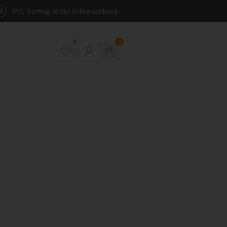
%
€10,- korting eerste online aankoop
0
0