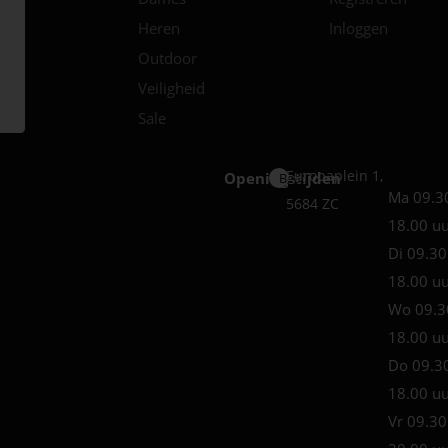
Heren
Inloggen
Outdoor
Veiligheid
Sale
Europaplein 1,
Openingstijden
Best
Ma 09.3
5684 ZC
18.00 u
Di 09.30
18.00 u
Wo 09.3
18.00 u
Do 09.3
18.00 u
Vr 09.30