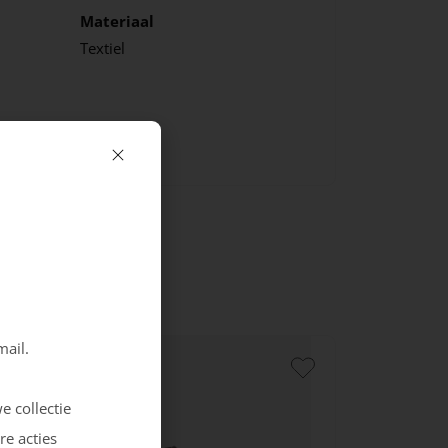
Materiaal
Textiel
mail.
e collectie
re acties