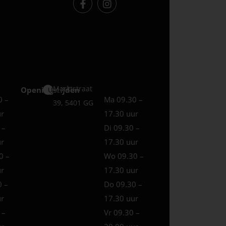
Marktstraat
Openingstijden
Uden
0 –
Ma 09.30 –
39, 5401 GG
ur
17.30 uur
 –
Di 09.30 –
ur
17.30 uur
0 –
Wo 09.30 –
ur
17.30 uur
0 –
Do 09.30 –
ur
17.30 uur
 –
Vr 09.30 –