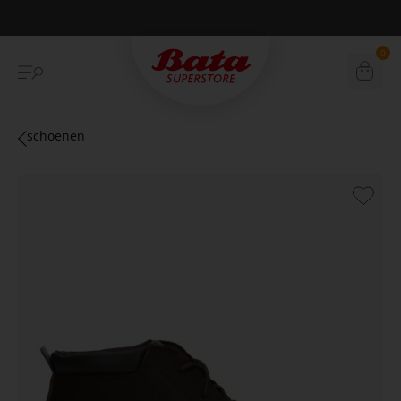
Betaal achteraf met Klarna
0
schoenen