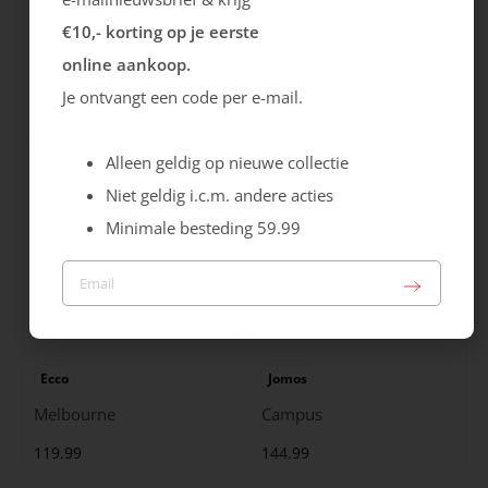
€10,- korting op je eerste
Ecco
Ecco
online aankoop.
Melbourne
Astir Neo
Je ontvangt een code per e-mail.
119.99
139.99
Alleen geldig op nieuwe collectie
Niet geldig i.c.m. andere acties
Minimale besteding 59.99
Ecco
Jomos
Melbourne
Campus
119.99
144.99