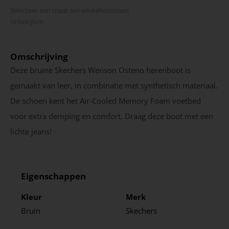
Selecteer een maat om winkel­voorraad
te bekijken
Omschrijving
Deze bruine Skechers Wenson Osteno herenboot is
gemaakt van leer, in combinatie met synthetisch materiaal.
De schoen kent het Air-Cooled Memory Foam voetbed
voor extra demping en comfort. Draag deze boot met een
lichte jeans!
Eigenschappen
Kleur
Merk
Bruin
Skechers