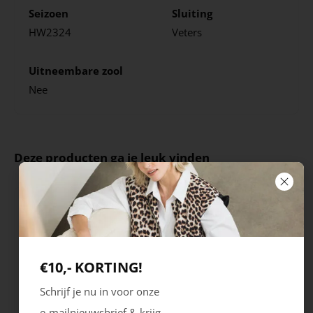
Seizoen
Sluiting
HW2324
Veters
Uitneembare zool
Nee
Deze producten ga je leuk vinden
€10,- KORTING!
Schrijf je nu in voor onze
e-mailnieuwsbrief & krijg