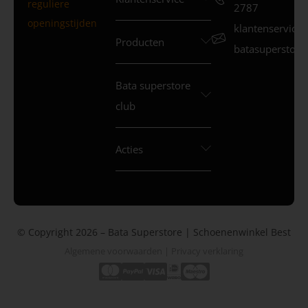
reguliere
2787
openingstijden
klantenservice
Producten
batasuperstore.
Bata superstore
club
Acties
© Copyright 2026 – Bata Superstore | Schoenenwinkel Best
Algemene voorwaarden
|
Privacy verklaring