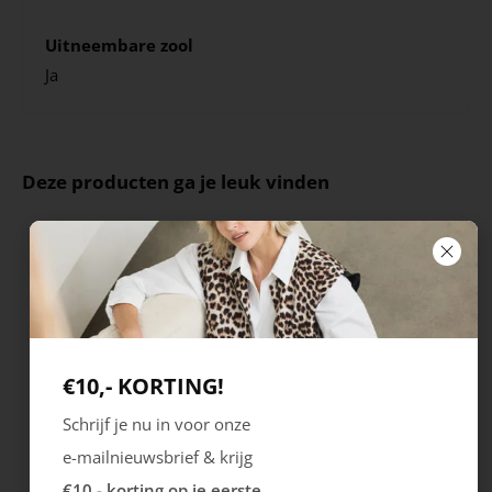
Uitneembare zool
Ja
Deze producten ga je leuk vinden
€10,- KORTING!
Schrijf je nu in voor onze
e-mailnieuwsbrief & krijg
Ecco
Australian
€10,- korting op je eerste