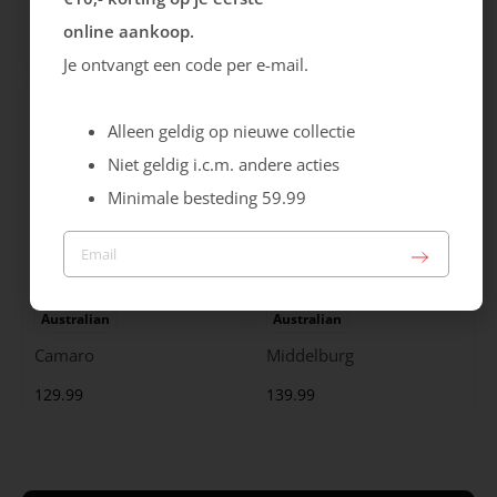
City Stride
Grants
online aankoop.
119.99
149.99
Je ontvangt een code per e-mail.
Alleen geldig op nieuwe collectie
Niet geldig i.c.m. andere acties
Minimale besteding 59.99
Australian
Australian
Camaro
Middelburg
129.99
139.99