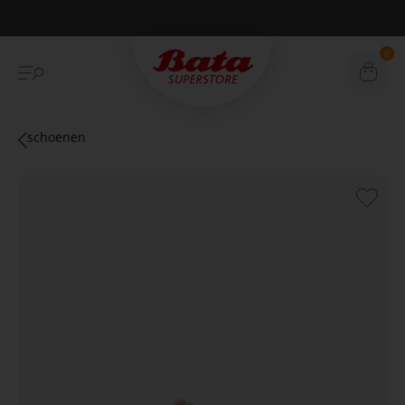
Betaal achteraf met Klarna
0
schoenen