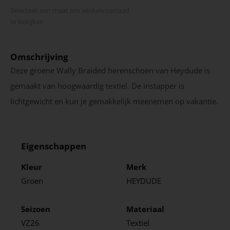
Selecteer een maat om winkel­voorraad
te bekijken
Omschrijving
Deze groene Wally Braided herenschoen van Heydude is
gemaakt van hoogwaardig textiel. De instapper is
lichtgewicht en kun je gemakkelijk meenemen op vakantie.
Eigenschappen
Kleur
Merk
Groen
HEYDUDE
Seizoen
Materiaal
VZ26
Textiel