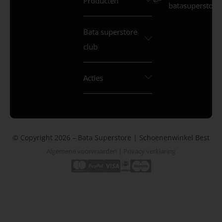
Producten
batasuperstore.
Bata superstore
club
Acties
© Copyright 2026 – Bata Superstore | Schoenenwinkel Best
Algemene voorwaarden
|
Privacy verklaring