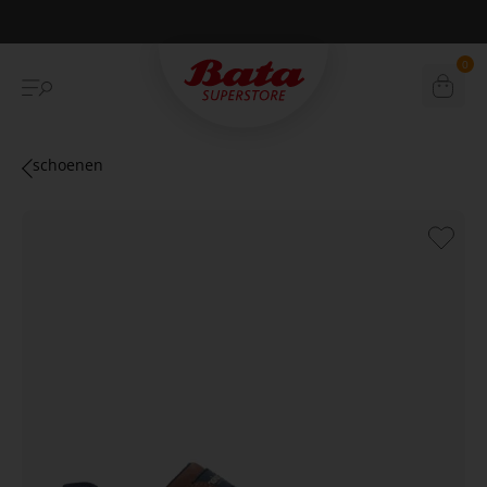
Betaal achteraf met Klarna
0
schoenen