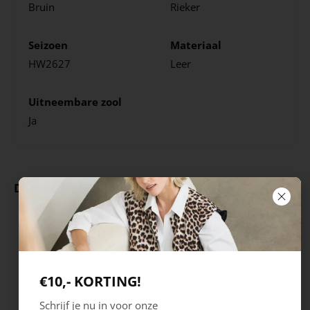
Bruin
Rieker
Seizoen
Materiaal
HW2627
Leer
Uitneembare zool
Ja
Deze producten ga je leuk vinden
€10,- KORTING!
Schrijf je nu in voor onze