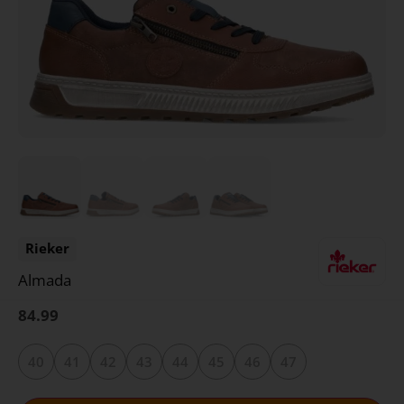
Rieker
Almada
84.99
40
41
42
43
44
45
46
47