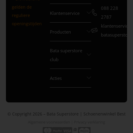
gelden de
088 228
Klantenservice
reguliere
2787
openingstijden
klantenservice
Producten
batasuperstore.
Bata superstore
club
Acties
© Copyright 2026 – Bata Superstore | Schoenenwinkel Best
Algemene voorwaarden
|
Privacy verklaring