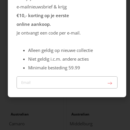
e-mailnieuwsbrief & krijg
€10,- korting op je eerste
Ecco
Australian
online aankoop.
Je ontvangt een code per e-mail.
City Stride
Grants
119.99
149.99
Alleen geldig op nieuwe collectie
Niet geldig i.c.m. andere acties
Minimale besteding 59.99
Australian
Australian
Camaro
Middelburg