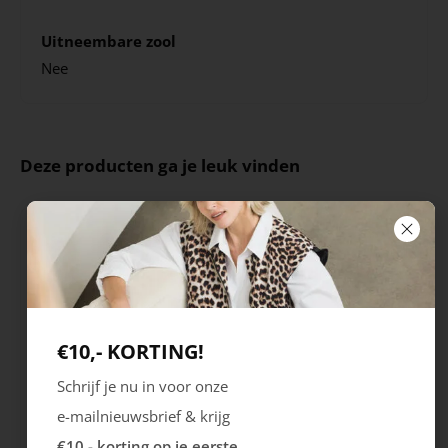
Uitneembare zool
Nee
Deze producten ga je leuk vinden
€10,- KORTING!
Schrijf je nu in voor onze
e-mailnieuwsbrief & krijg
Ecco
Ecco
€10,- korting op je eerste