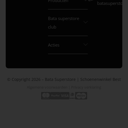
Producten
batasuperstore.
Bata superstore
club
Acties
© Copyright 2026 – Bata Superstore | Schoenenwinkel Best
Algemene voorwaarden
|
Privacy verklaring