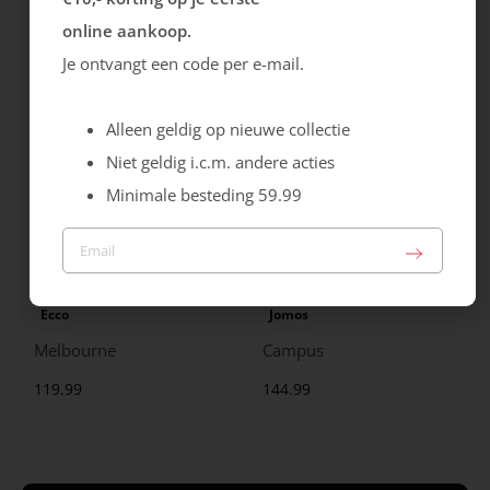
Melbourne
Astir Neo
online aankoop.
119.99
139.99
Je ontvangt een code per e-mail.
Alleen geldig op nieuwe collectie
Niet geldig i.c.m. andere acties
Minimale besteding 59.99
Ecco
Jomos
Melbourne
Campus
119.99
144.99