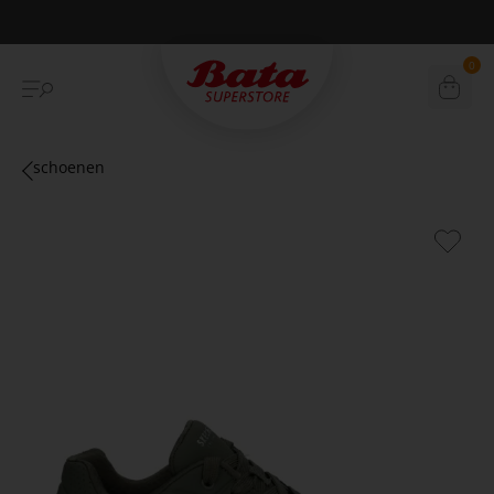
Betaal achteraf met Klarna
0
schoenen