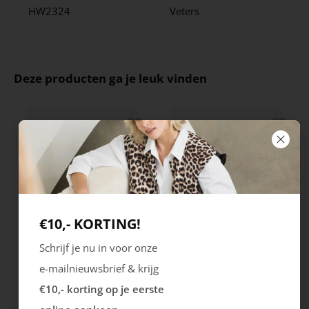
HW2324
Veters
Deze producten ga je leuk vinden
€10,- KORTING!
Schrijf je nu in voor onze
Ecco
Australian
e-mailnieuwsbrief & krijg
City Stride
Grants
€10,- korting op je eerste
119.99
149.99