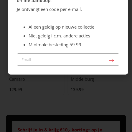
online aankoop.
Je ontvangt een code per e-mail.
Alleen geldig op nieuwe collectie
Niet geldig i.c.m. andere acties
Minimale besteding 59.99
Australian
Australian
Camaro
Middelburg
129.99
139.99
Schrijf je in & krijg €10,- korting* op je