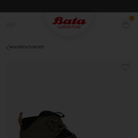
Betaal achteraf met Klarna
0
wandelschoenen