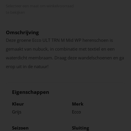
Selecteer een maat om winkel­voorraad
te bekijken
Omschrijving
Deze groene Ecco ULT TRN M Mid WP herenschoen is
gemaakt van nubuck, in combinatie met textiel en een
waterdicht membraam. Draag deze wandelschoenen en ga
erop uit in de natuur!
Eigenschappen
Kleur
Merk
Grijs
Ecco
Seizoen
Sluiting