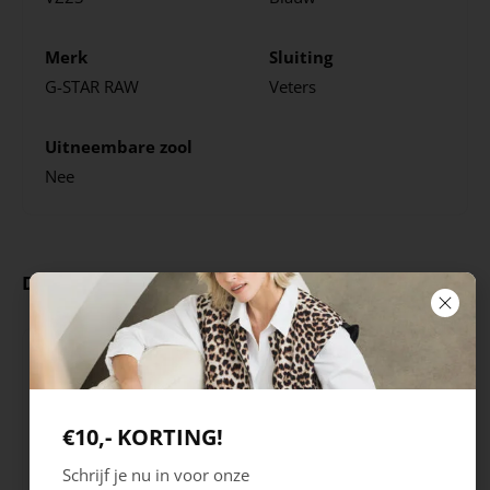
Merk
Sluiting
G-STAR RAW
Veters
Uitneembare zool
Nee
Deze producten ga je leuk vinden
€10,- KORTING!
Schrijf je nu in voor onze