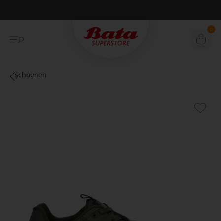
Betaal achteraf met Klarna
0
schoenen