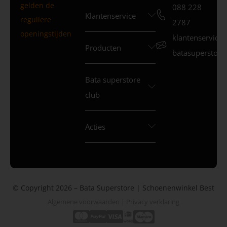
gelden de
088 228
Klantenservice
reguliere
2787
openingstijden
klantenservice
Producten
batasuperstore.
Bata superstore
club
Acties
© Copyright 2026 – Bata Superstore | Schoenenwinkel Best
Algemene voorwaarden
|
Privacy verklaring