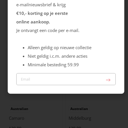
e-mailnieuwsbrief & krijg
€10,- korting op je eerste
Ecco
Australian
online aankoop.
City Stride
Grants
Je ontvangt een code per e-mail.
119.99
149.99
Alleen geldig op nieuwe collectie
Niet geldig i.c.m. andere acties
Minimale besteding 59.99
Australian
Australian
Camaro
Middelburg