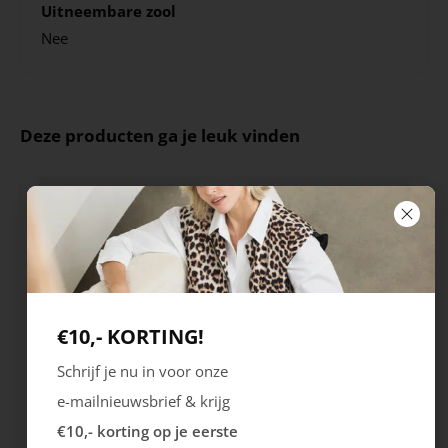
Uitneembare zool
Nee
Deze producten ga je leuk vinden
€10,- KORTING!
Schrijf je nu in voor onze
Ecco
Australian
e-mailnieuwsbrief & krijg
City Stride
Grants
€10,- korting op je eerste