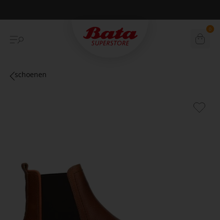
Betaal achteraf met Klarna
0
schoenen