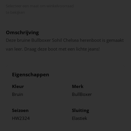
Selecteer een maat om winkel­voorraad
te bekijken
Omschrijving
Deze bruine Bullboxer Sohil Chelsea herenboot is gemaakt
van leer. Draag deze boot met een lichte jeans!
Eigenschappen
Kleur
Merk
Bruin
BullBoxer
Seizoen
Sluiting
HW2324
Elastiek