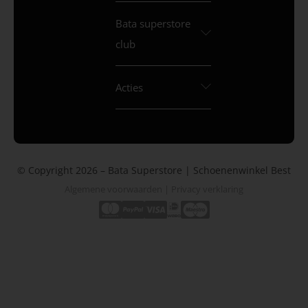
Bata superstore
club
Acties
© Copyright 2026 – Bata Superstore | Schoenenwinkel Best
Algemene voorwaarden
|
Privacy verklaring