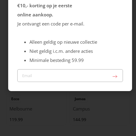
Ecco
Ecco
€10,- korting op je eerste
Melbourne
Astir Neo
online aankoop.
Je ontvangt een code per e-mail.
119.99
139.99
Alleen geldig op nieuwe collectie
Niet geldig i.c.m. andere acties
Minimale besteding 59.99
Ecco
Jomos
Melbourne
Campus
119.99
144.99