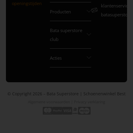
openingstijden
klantenservice
Producten
batasuperstore.
Bata superstore
club
Acties
© Copyright 2026 – Bata Superstore | Schoenenwinkel Best
Algemene voorwaarden
|
Privacy verklaring