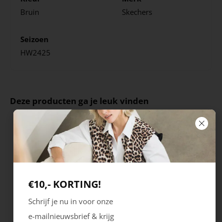
Bruin
Skechers
Seizoen
HW2425
Deze producten ga je leuk vinden
€10,- KORTING!
Schrijf je nu in voor onze
e-mailnieuwsbrief & krijg