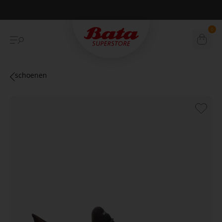
Betaal achteraf met Klarna
0
schoenen