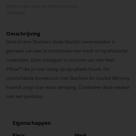
Selecteer een maat om winkel­voorraad
te bekijken
Omschrijving
Deze bruine Skechers Slade Macklin herensneaker is
gemaakt van leer in combinatie met mesh en synthetische
materialen. Deze instapper is voorzien van een Heel
Pillow™ die je voet stevig op zijn plaats houdt. De
comfortabele binnenzool met Skechers Air-Cooled Memory
Foam® zorgt voor extra demping. Combineer deze sneaker
met een pantalon.
Eigenschappen
Kleur
Merk